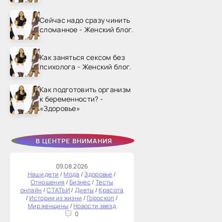
Сейчас надо сразу чинить
сломанное - Женский блог.
Как заняться сексом без
психолога - Женский блог.
Как подготовить организм
к беременности? -
«Здоровье»
В ЦЕНТРЕ ВНИМАНИЯ
09.08.2026
Наши дети
/
Мода
/
Здоровье
/
Отношения
/
Бизнес
/
Тесты
онлайн
/
СТАТЬИ
/
Диеты
/
Красота
/
Истории из жизни
/
Гороскоп
/
Мир женщины
/
Новости звезд
0