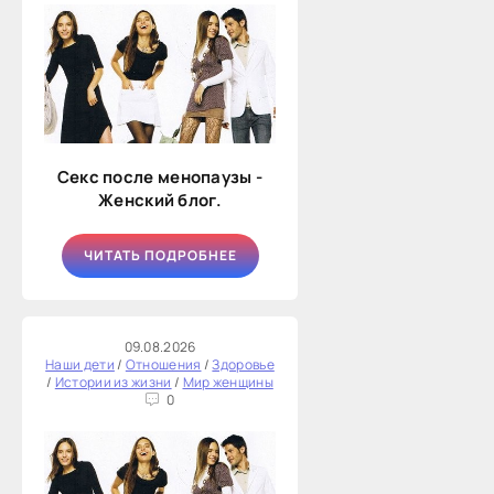
Секс после менопаузы -
Женский блог.
ЧИТАТЬ ПОДРОБНЕЕ
09.08.2026
Наши дети
/
Отношения
/
Здоровье
/
Истории из жизни
/
Мир женщины
0