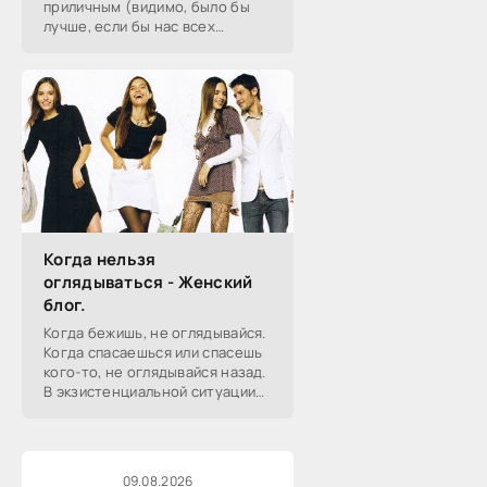
приличным (видимо, было бы
лучше, если бы нас всех
приносили аисты). И по какой-
то совсем уж странной причине
на пожилых людях лежит
клеймо, если...
Когда нельзя
оглядываться - Женский
блог.
Когда бежишь, не оглядывайся.
Когда спасаешься или спасешь
кого-то, не оглядывайся назад.
В экзистенциальной ситуации
спасения и действия не
оглядывайся.В русских сказках
велят не оглядываться.
09.08.2026