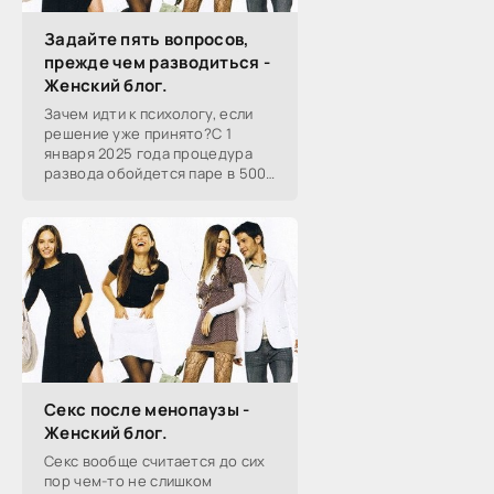
Задайте пять вопросов,
прежде чем разводиться -
Женский блог.
Зачем идти к психологу, если
решение уже принято?С 1
января 2025 года процедура
развода обойдется паре в 5000
рублей. Это почти в десять раз
дороже, чем было раньше.
Спасет ли подобная мера от
Секс после менопаузы -
Женский блог.
Секс вообще считается до сих
пор чем-то не слишком