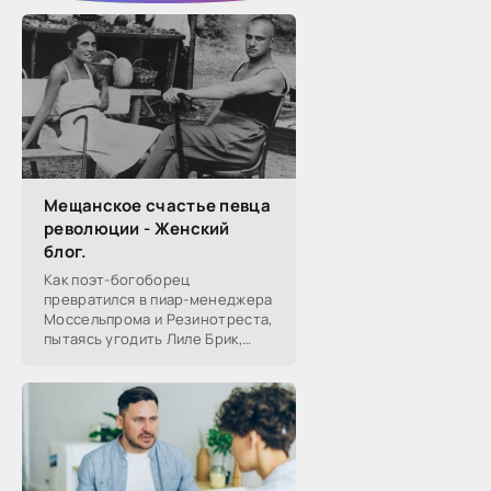
Мещанское счастье певца
революции - Женский
блог.
Как поэт-богоборец
превратился в пиар-менеджера
Моссельпрома и Резинотреста,
пытаясь угодить Лиле Брик,
зачем Ахматова желала ему
смерти в 1917-м, почему он стал
советским буржуа, а не вторым