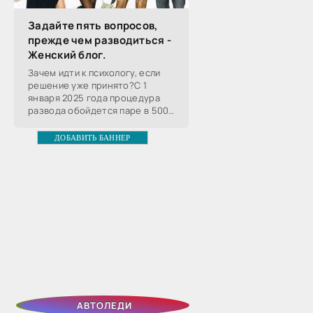
Задайте пять вопросов,
прежде чем разводиться -
Женский блог.
Зачем идти к психологу, если
решение уже принято?С 1
января 2025 года процедура
развода обойдется паре в 5000
рублей. Это почти в десять раз
дороже, чем было раньше.
ДОБАВИТЬ БАННЕР
Спасет ли подобная мера от
АВТОЛЕДИ