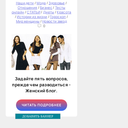
Наши дети
/
Мода
/
Здоровье
/
Отношения
/
Бизнес
/
Тесты
онлайн
/
СТАТЬИ
/
Диеты
/
Красота
/
Истории из жизни
/
Гороскоп
/
Мир женщины
/
Новости звезд
0
Задайте пять вопросов,
прежде чем разводиться -
Женский блог.
ЧИТАТЬ ПОДРОБНЕЕ
ДОБАВИТЬ БАННЕР