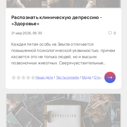
Распознать клиническую депрессию -
«Здоровье»
21 мар 2026, 06:30
0
Каждая пятая особь на Земле отличается
повышенной психологической уязвимостью, причем
касается это не только людей, но и высших
позвоночных животных. Сверхчувствительные
люди, несмотря на такие черты, как
наблюдательность,...
5
Наши дети
/
Тесты онлайн
/
Мода
/
Отношения
/
СТАТ