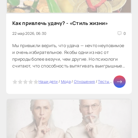
Как привлечь удачу? - «Стиль жизни»
22 мар 2026, 06:30
0
Мы привыкли верить, что удача — нечто неуловимое
и очень избирательное. Якобы одни из нас от
природы более везучи, чем другие. Но психологи
считают, что способность вытягивать выигрышные
билеты можно развить.Кто-то...
5
Наши дети
/
Мода
/
Отношения
/
Тесты онлайн
/
Мир ж