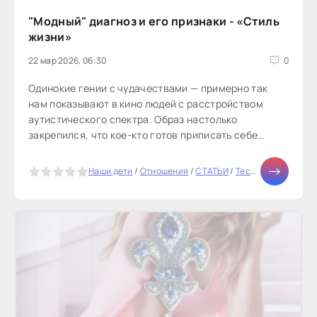
"Модный" диагноз и его признаки - «Стиль
жизни»
22 мар 2026, 06:30
0
Одинокие гении с чудачествами — примерно так
нам показывают в кино людей с расстройством
аутистического спектра. Образ настолько
закрепился, что кое-кто готов приписать себе
диагноз, чтобы иметь имидж харизматичного...
5
Наши дети
/
Отношения
/
СТАТЬИ
/
Тесты онлайн
/
Мо