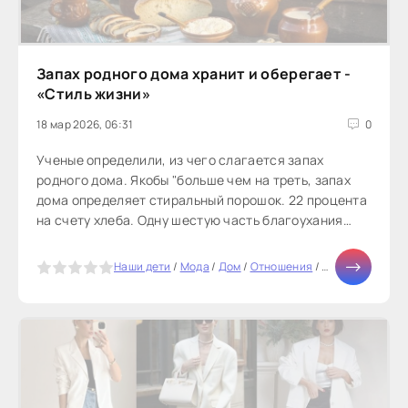
Запах родного дома хранит и оберегает -
«Стиль жизни»
18 мар 2026, 06:31
0
Ученые определили, из чего слагается запах
родного дома. Якобы "больше чем на треть, запах
дома определяет стиральный порошок. 22 процента
на счету хлеба. Одну шестую часть благоухания
жилища берут на себя духи,...
5
Наши дети
/
Мода
/
Дом
/
Отношения
/
Диеты
/
Свадьб