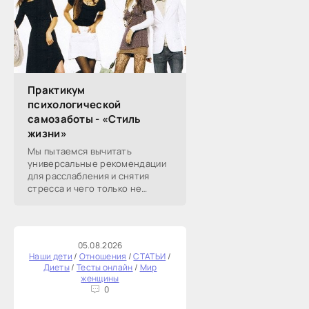
Практикум
психологической
самозаботы - «Стиль
жизни»
Мы пытаемся вычитать
универсальные рекомендации
для расслабления и снятия
стресса и чего только не
перепробовали. А
эмоциональное истощение со
временем возвращается.
Берите на вооружение эту
05.08.2026
статью:
Наши дети
/
Отношения
/
СТАТЬИ
/
Диеты
/
Тесты онлайн
/
Мир
женщины
0