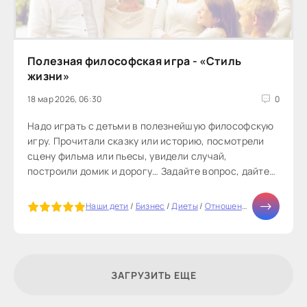
Полезная философская игра - «Стиль
жизни»
18 мар 2026, 06:30
0
Надо играть с детьми в полезнейшую философскую
игру. Прочитали сказку или историю, посмотрели
сцену фильма или пьесы, увидели случай,
построили домик и дорогу… Задайте вопрос, дайте
задание.Найди выход. Всегда...
5
Наши дети
/
Бизнес
/
Диеты
/
Отношения
/
Тесты онла
ЗАГРУЗИТЬ ЕЩЕ