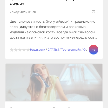
жизни»
27 мар 2026, 06:30
0
Цвет слоновая кость (ivory, айвори) – традиционно
ассоциируется с благородством и роскошью.
Изделия из слоновой кости всегда были символом
достатка и величия, и это восприятие передалось и
цвету в целом, который...
5
Наши дети
/
СТАТЬИ
/
Тесты онлайн
/
Отношения
/
Мир