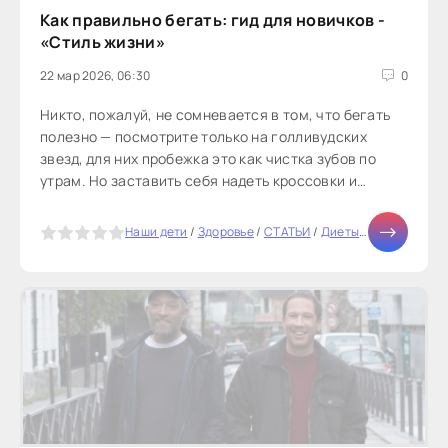
Как правильно бегать: гид для новичков -
«Стиль жизни»
22 мар 2026, 06:30
0
Никто, пожалуй, не сомневается в том, что бегать
полезно — посмотрите только на голливудских
звезд, для них пробежка это как чистка зубов по
утрам. Но заставить себя надеть кроссовки и
пробежать — о, это совсем другая история. «Мне
лень, болят колени, лишний вес, плохая погода,
5
Наши дети
/
Здоровье
/
СТАТЬИ
/
Диеты
/
Тесты онлай
неподходящие