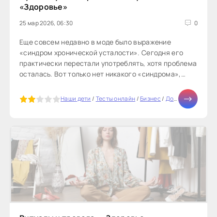
«Здоровье»
25 мар 2026, 06:30
0
Еще совсем недавно в моде было выражение
«синдром хронической усталости». Сегодня его
практически перестали употреблять, хотя проблема
осталась. Вот только нет никакого «синдрома»,
просто есть различные причины,...
5
Наши дети
/
Тесты онлайн
/
Бизнес
/
Дом
/
Здоровье
/