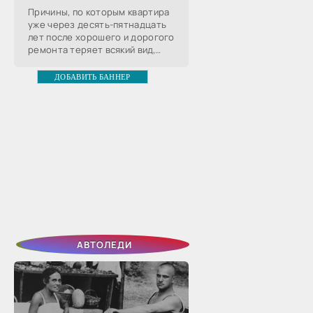
Причины, по которым квартира
уже через десять-пятнадцать
лет после хорошего и дорогого
ремонта теряет всякий вид,
хорошо известны, с частью из
них хозяин может совладать,
ДОБАВИТЬ БАННЕР
чтобы сохранить
АВТОЛЕДИ