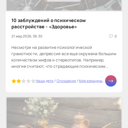
10 заблуждений о психическом
расстройстве - «Здоровье»
21 мар 2026, 06:30
0
Несмотря на развитие психологической
грамотности, депрессия все еще окружена большим
количеством мифов и стереотипов. Например,
многие считают, что страдающие психическим
расстройством люди не способны даже...
5
Наши дети
/
Отношения
/
Мир женщины
/
Мода
/
Тесты