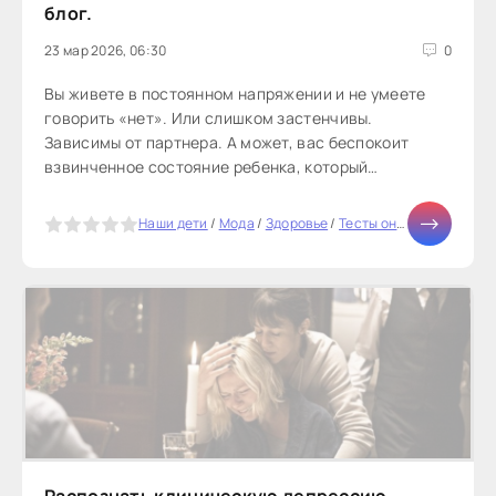
блог.
23 мар 2026, 06:30
0
Вы живете в постоянном напряжении и не умеете
говорить «нет». Или слишком застенчивы.
Зависимы от партнера. А может, вас беспокоит
взвинченное состояние ребенка, который
отказывается ходить в школу. Адлерианский...
5
Наши дети
/
Мода
/
Здоровье
/
Тесты онлайн
/
Отноше