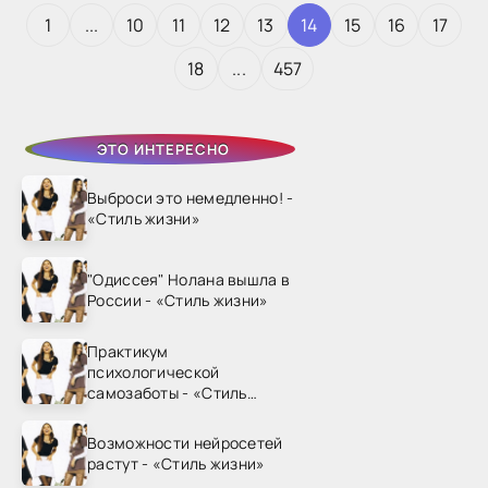
1
...
10
11
12
13
14
15
16
17
18
...
457
ЭТО ИНТЕРЕСНО
Выброси это немедленно! -
«Стиль жизни»
"Одиссея" Нолана вышла в
России - «Стиль жизни»
Практикум
психологической
самозаботы - «Стиль
жизни»
Возможности нейросетей
растут - «Стиль жизни»