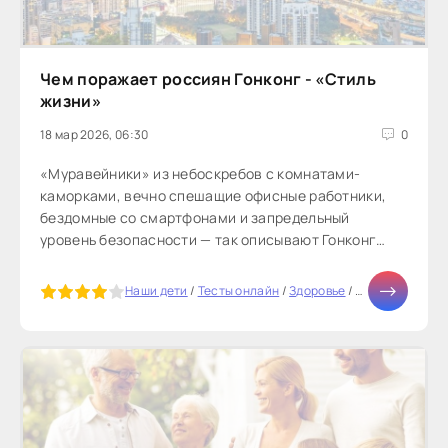
Чем поражает россиян Гонконг - «Стиль
жизни»
18 мар 2026, 06:30
0
«Муравейники» из небоскребов с комнатами-
каморками, вечно спешащие офисные работники,
бездомные со смартфонами и запредельный
уровень безопасности — так описывают Гонконг
побывавшие там россияне. Чем еще удивляет...
5
Наши дети
/
Тесты онлайн
/
Здоровье
/
Мода
/
Отноше