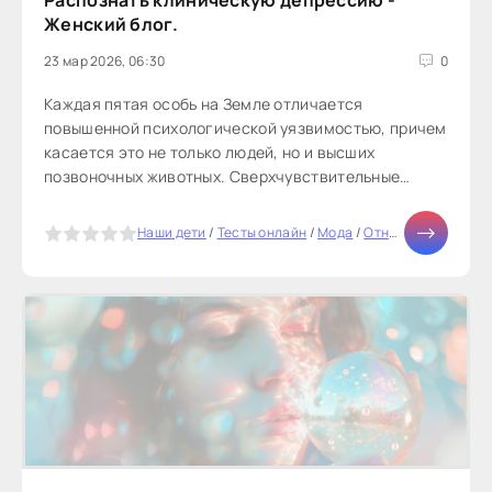
Распознать клиническую депрессию -
Женский блог.
23 мар 2026, 06:30
0
Каждая пятая особь на Земле отличается
повышенной психологической уязвимостью, причем
касается это не только людей, но и высших
позвоночных животных. Сверхчувствительные
люди, несмотря на такие черты, как
наблюдательность,...
5
Наши дети
/
Тесты онлайн
/
Мода
/
Отношения
/
СТАТ