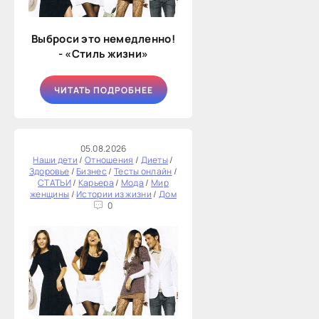
Выброси это немедленно!
- «Стиль жизни»
ЧИТАТЬ ПОДРОБНЕЕ
05.08.2026
Наши дети
/
Отношения
/
Диеты
/
Здоровье
/
Бизнес
/
Тесты онлайн
/
СТАТЬИ
/
Карьера
/
Мода
/
Мир
женщины
/
Истории из жизни
/
Дом
0