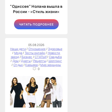
"Одиссея" Нолана вышла в
России - «Стиль жизни»
ЧИТАТЬ ПОДРОБНЕЕ
05.08.2026
Наши дети
/
Отношения
/
Здоровье
/
Мода
/
Тесты онлайн
/
Новости
звезд
/
Бизнес
/
СТАТЬИ
/
Свадьба
/
Дом
/
Диеты
/
Рецепты
/
Шоппинг
/
Отдых
/
Карьера
/
Мир женщины
0