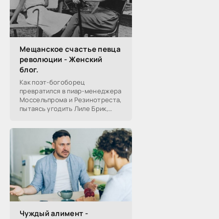
Мещанское счастье певца
революции - Женский
блог.
Как поэт-богоборец
превратился в пиар-менеджера
Моссельпрома и Резинотреста,
пытаясь угодить Лиле Брик,
зачем Ахматова желала ему
смерти в 1917-м, почему он стал
советским буржуа, а не вторым
Чуждый алимент -