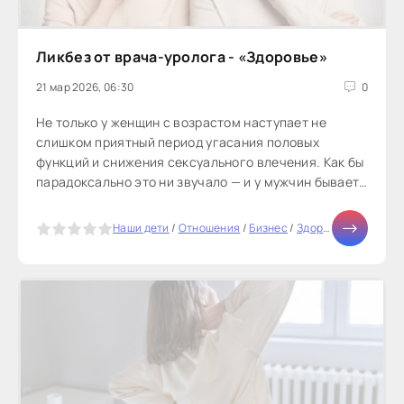
Ликбез от врача-уролога - «Здоровье»
21 мар 2026, 06:30
0
Не только у женщин с возрастом наступает не
слишком приятный период угасания половых
функций и снижения сексуального влечения. Как бы
парадоксально это ни звучало — и у мужчин бывает
климакс. Причем, это явление...
5
Наши дети
/
Отношения
/
Бизнес
/
Здоровье