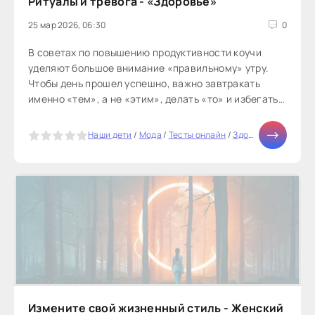
Ритуалы и тревога - «Здоровье»
25 мар 2026, 06:30
0
В советах по повышению продуктивности коучи
уделяют большое внимание «правильному» утру.
Чтобы день прошел успешно, важно завтракать
именно «тем», а не «этим», делать «то» и избегать
«этого», утверждают они...
5
Наши дети
/
Мода
/
Тесты онлайн
/
Здоровье
/
Отноше
Измените свой жизненный стиль - Женский