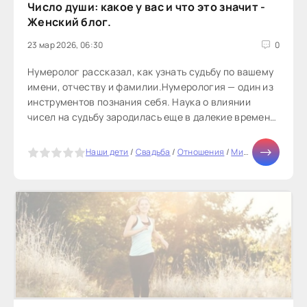
Число души: какое у вас и что это значит -
Женский блог.
23 мар 2026, 06:30
0
Нумеролог рассказал, как узнать судьбу по вашему
имени, отчеству и фамилии.Нумерология — один из
инструментов познания себя. Наука о влиянии
чисел на судьбу зародилась еще в далекие времена.
Она помогает узнать...
5
Наши дети
/
Свадьба
/
Отношения
/
Мир женщины
/
Зд