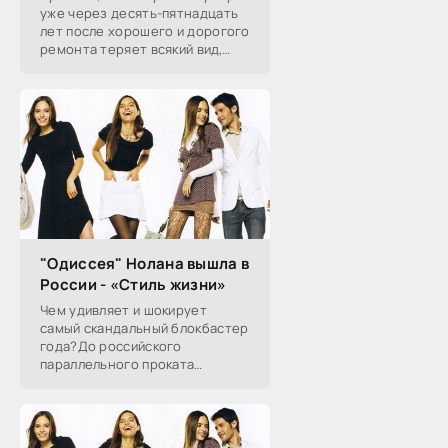
уже через десять-пятнадцать
лет после хорошего и дорогого
ремонта теряет всякий вид,
хорошо известны, с частью из
них хозяин может совладать,
чтобы сохранить
"Одиссея" Нолана вышла в
России - «Стиль жизни»
Чем удивляет и шокирует
самый скандальный блокбастер
года?До российского
параллельного проката
наконец-то добралась
«Одиссея» Кристофера Нолана,
заставившая весь мир спорить
об античности экранизации