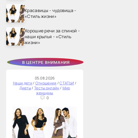
Красавицы - чудовища -
«Стиль жизни»
Хорошие речи за спиной -
наши крылья - «Стиль
жизни»
В ЦЕНТРЕ ВНИМАНИЯ
05.08.2026
Наши дети
/
Отношения
/
СТАТЬИ
/
Диеты
/
Тесты онлайн
/
Мир
женщины
0