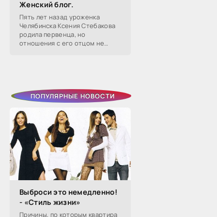
Женский блог.
Пять лет назад уроженка
Челябинска Ксения Стебакова
родила первенца, но
отношения с его отцом не
сложились — расстались уже
через два года. Тогда она на
слово поверила бывшему
избраннику, который
ПОПУЛЯРНЫЕ НОВОСТИ
Выброси это немедленно!
- «Стиль жизни»
Причины, по которым квартира