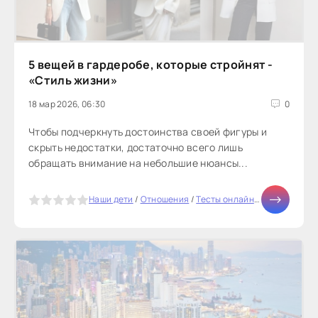
5 вещей в гардеробе, которые стройнят -
«Стиль жизни»
18 мар 2026, 06:30
0
Чтобы подчеркнуть достоинства своей фигуры и
скрыть недостатки, достаточно всего лишь
обращать внимание на небольшие нюансы...
5
Наши дети
/
Отношения
/
Тесты онлайн
/
Здоровье
/
Д