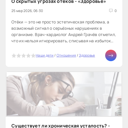
О скрытых угрозах отёков - «Здоровье»
25 мар 2026, 06:30
0
Отёки — это не просто эстетическая проблема, а
возможный сигнал о серьёзных нарушениях в
организме. Врач-кардиолог Андрей Грачёв отметил,
что их нельзя игнорировать, списывая на избыток
соли или лишнюю жидкость.«Хотя...
5
Наши дети
/
Отношения
/
Здоровье
Существует ли хроническая усталость? -