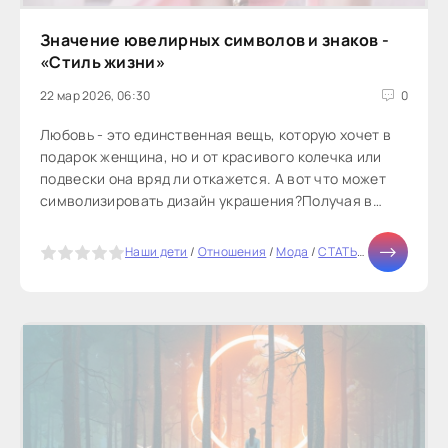
Значение ювелирных символов и знаков -
«Стиль жизни»
22 мар 2026, 06:30
0
Любовь - это единственная вещь, которую хочет в
подарок женщина, но и от красивого колечка или
подвески она вряд ли откажется. А вот что может
символизировать дизайн украшения?Получая в
подарок ювелирное украшение, вы когда-нибудь
задумывались о значении ювелирных символов?
5
Наши дети
/
Отношения
/
Мода
/
СТАТЬИ
/
Мир женщи
Люди имеют давнюю