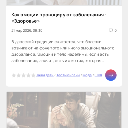
Как эмоции провоцируют заболевания -
«Здоровье»
21 мар 2026, 06:30
0
В даосской традиции считается, что болезни
возникают на фоне того или иного эмоционального
дисбаланса. Эмоции и тело неделимы: если есть
заболевание, значит, есть и эмоция, которая
«помогает» ему развиваться...
5
Наши дети
/
Тесты онлайн
/
Мода
/
Шоппинг
/
Бизнес
/