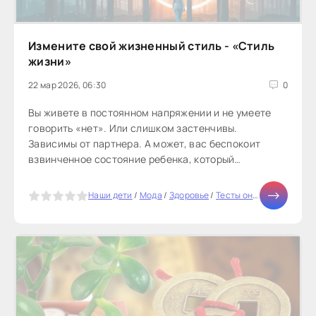
Измените свой жизненный стиль - «Стиль
жизни»
22 мар 2026, 06:30
0
Вы живете в постоянном напряжении и не умеете
говорить «нет». Или слишком застенчивы.
Зависимы от партнера. А может, вас беспокоит
взвинченное состояние ребенка, который
отказывается ходить в школу. Адлерианский...
5
Наши дети
/
Мода
/
Здоровье
/
Тесты онлайн
/
Отноше