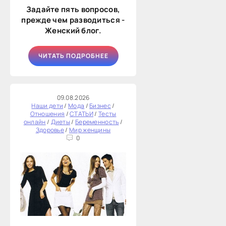
Задайте пять вопросов,
прежде чем разводиться -
Женский блог.
ЧИТАТЬ ПОДРОБНЕЕ
09.08.2026
Наши дети
/
Мода
/
Бизнес
/
Отношения
/
СТАТЬИ
/
Тесты
онлайн
/
Диеты
/
Беременность
/
Здоровье
/
Мир женщины
0