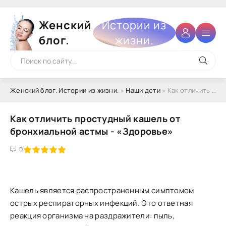
Женский
Истории из
блог.
жизни.
Женский блог. Истории из жизни.
»
Наши дети
» Как отличить простудный кашель от бронхиальной астмы - «Здоровье»
Как отличить простудный кашель от
бронхиальной астмы - «Здоровье»
4
5
0
Кашель является распространенным симптомом
острых респираторных инфекций. Это ответная
реакция организма на раздражители: пыль,