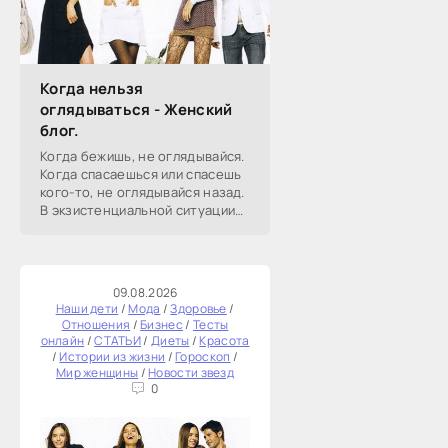
Когда нельзя
оглядываться - Женский
блог.
Когда бежишь, не оглядывайся.
Когда спасаешься или спасешь
кого-то, не оглядывайся назад.
В экзистенциальной ситуации
спасения и действия не
оглядывайся.В русских сказках
велят не оглядываться.
09.08.2026
Наши дети
/
Мода
/
Здоровье
/
Отношения
/
Бизнес
/
Тесты
онлайн
/
СТАТЬИ
/
Диеты
/
Красота
/
Истории из жизни
/
Гороскоп
/
Мир женщины
/
Новости звезд
0