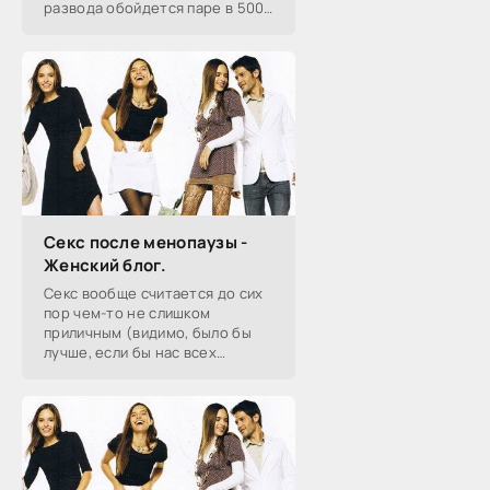
развода обойдется паре в 5000
рублей. Это почти в десять раз
дороже, чем было раньше.
Спасет ли подобная мера от
Секс после менопаузы -
Женский блог.
Секс вообще считается до сих
пор чем-то не слишком
приличным (видимо, было бы
лучше, если бы нас всех
приносили аисты). И по какой-
то совсем уж странной причине
на пожилых людях лежит
клеймо, если...