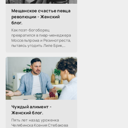
Мещанское счастье певца
революции - Женский
блог.
Как поэт-богоборец
превратился в пиар-менеджера
Моссельпрома и Резинотреста,
пытаясь угодить Лиле Брик,
зачем Ахматова желала ему
смерти в 1917-м, почему он стал
советским буржуа, а не вторым
Чуждый алимент -
Женский блог.
Пять лет назад уроженка
Челябинска Ксения Стебакова