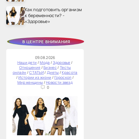
Как подготовить организм
к беременности? -
«Здоровье»
В ЦЕНТРЕ ВНИМАНИЯ
09.08.2026
Наши дети
/
Мода
/
Здоровье
/
Отношения
/
Бизнес
/
Тесты
онлайн
/
СТАТЬИ
/
Диеты
/
Красота
/
Истории из жизни
/
Гороскоп
/
Мир женщины
/
Новости звезд
0