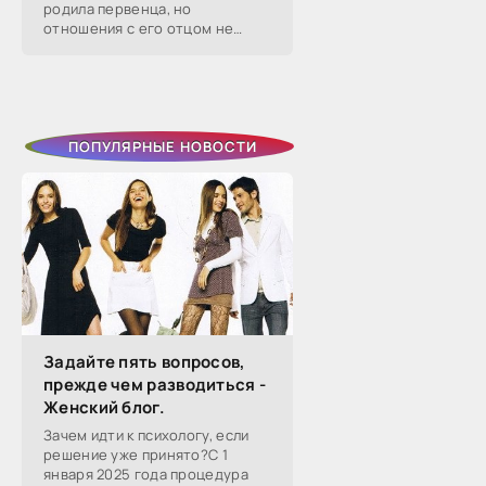
родила первенца, но
отношения с его отцом не
сложились — расстались уже
через два года. Тогда она на
слово поверила бывшему
избраннику, который
ПОПУЛЯРНЫЕ НОВОСТИ
Задайте пять вопросов,
прежде чем разводиться -
Женский блог.
Зачем идти к психологу, если
решение уже принято?С 1
января 2025 года процедура