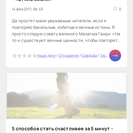
14 фев 2017, 08:49
0
Да простят меня уважаемые читатели, если я
повторяю банальные, избитые и вечные истины. Я
просто следую совету великого Махатма Ганди: «На
то и существуют вечные ценности, чтобы повторять
их вечно». Итак, вы ведёте...
5
Наши дети
/
Отношения
/
Свадьба
/
Тесты онлайн
/
СТ
5 способов стать счастливее за 5 минут -