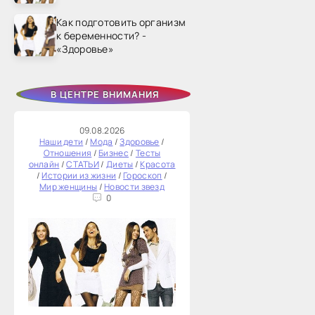
Как подготовить организм
к беременности? -
«Здоровье»
В ЦЕНТРЕ ВНИМАНИЯ
09.08.2026
Наши дети
/
Мода
/
Здоровье
/
Отношения
/
Бизнес
/
Тесты
онлайн
/
СТАТЬИ
/
Диеты
/
Красота
/
Истории из жизни
/
Гороскоп
/
Мир женщины
/
Новости звезд
0