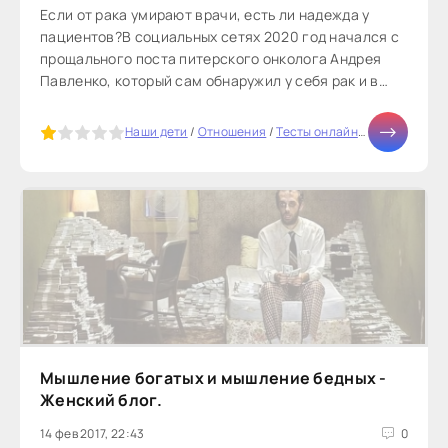
Если от рака умирают врачи, есть ли надежда у
пациентов?В социальных сетях 2020 год начался с
прощального поста питерского онколога Андрея
Павленко, который сам обнаружил у себя рак и в
течение полутора лет...
5
Наши дети
/
Отношения
/
Тесты онлайн
/
Бизнес
/
Дие
Мышление богатых и мышление бедных -
Женский блог.
14 фев 2017, 22:43
0