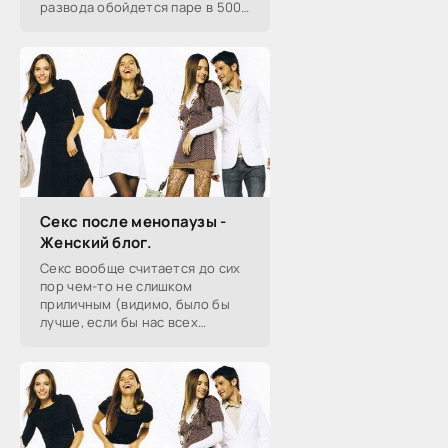
развода обойдется паре в 5000
рублей. Это почти в десять раз
дороже, чем было раньше.
Спасет ли подобная мера от
Секс после менопаузы -
Женский блог.
Секс вообще считается до сих
пор чем-то не слишком
приличным (видимо, было бы
лучше, если бы нас всех
приносили аисты). И по какой-
то совсем уж странной причине
на пожилых людях лежит
клеймо, если...