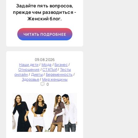
Задайте пять вопросов,
прежде чем разводиться -
Женский блог.
ЧИТАТЬ ПОДРОБНЕЕ
09.08.2026
Наши дети
/
Мода
/
Бизнес
/
Отношения
/
СТАТЬИ
/
Тесты
онлайн
/
Диеты
/
Беременность
/
Здоровье
/
Мир женщины
0