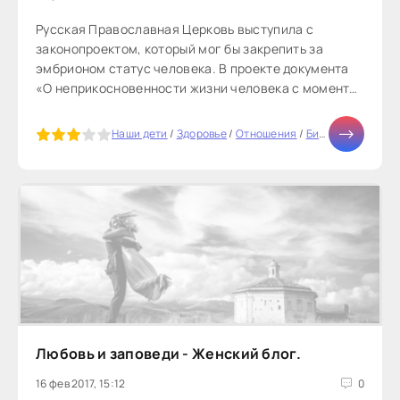
Русская Православная Церковь выступила с
законопроектом, который мог бы закрепить за
эмбрионом статус человека. В проекте документа
«О неприкосновенности жизни человека с момента
зачатия», в частности, говорится:«Эмбрион...
5
Наши дети
/
Здоровье
/
Отношения
/
Бизнес
/
Мода
/
Т
Любовь и заповеди - Женский блог.
16 фев 2017, 15:12
0