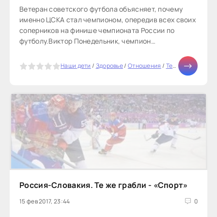
Ветеран советского футбола объясняет, почему
именно ЦСКА стал чемпионом, опередив всех своих
соперников на финише чемпионата России по
футболу.Виктор Понедельник, чемпион
Европы-1960: Чемпионат...
5
Наши дети
/
Здоровье
/
Отношения
/
Тесты онлайн
/
К
Россия-Словакия. Те же грабли - «Спорт»
15 фев 2017, 23:44
0