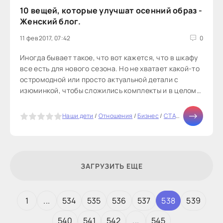
10 вещей, которые улучшат осенний образ -
Женский блог.
11 фев 2017, 07:42
0
Иногда бывает такое, что вот кажется, что в шкафу
все есть для нового сезона. Но не хватает какой-то
остромодной или просто актуальной детали с
изюминкой, чтобы сложились комплекты и в целом
сезон удался. Я...
5
Наши дети
/
Отношения
/
Бизнес
/
СТАТЬИ
/
Мода
/
Ми
ЗАГРУЗИТЬ ЕЩЕ
1
...
534
535
536
537
538
539
540
541
542
...
545