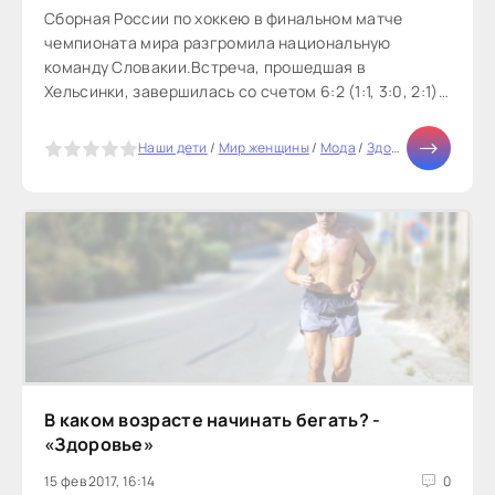
Сборная России по хоккею в финальном матче
чемпионата мира разгромила национальную
команду Словакии.Встреча, прошедшая в
Хельсинки, завершилась со счетом 6:2 (1:1, 3:0, 2:1).
У словаков дубль сделал Здено Хара,...
5
Наши дети
/
Мир женщины
/
Мода
/
Здоровье
/
Тесты о
В каком возрасте начинать бегать? -
«Здоровье»
15 фев 2017, 16:14
0