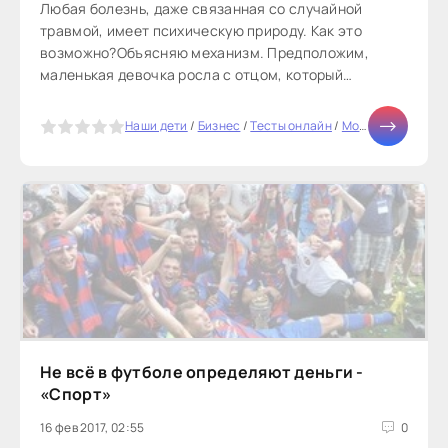
Любая болезнь, даже связанная со случайной
травмой, имеет психическую природу. Как это
возможно?Объясняю механизм. Предположим,
маленькая девочка росла с отцом, который
«взрывался» по каждому поводу. Девочка...
5
Наши дети
/
Бизнес
/
Тесты онлайн
/
Мода
/
Диеты
/
От
Не всё в футболе определяют деньги -
«Спорт»
16 фев 2017, 02:55
0