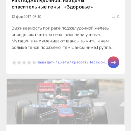
Рак поджелудочной: найдены
спасительные гены - «Здоровье»
12 фев 2017, 07:10
0
Выживаемость при раке поджелудочной железы
определяют четыре гена, выяснили ученые.
Мутации в них уменьшают шансы выжить, и чем
больше генов поражено, тем шансы ниже.Группа
исследователей из США выяснила,...
5
Наши дети
/
Диеты
/
Красота
/
Тесты онлайн
/
Отноше