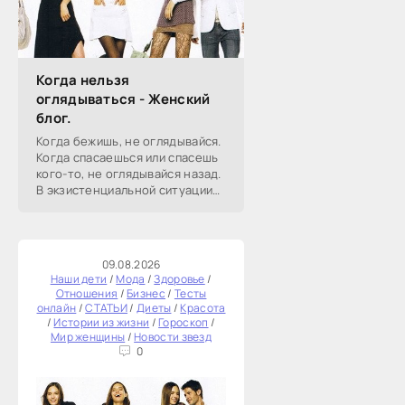
Когда нельзя
оглядываться - Женский
блог.
Когда бежишь, не оглядывайся.
Когда спасаешься или спасешь
кого-то, не оглядывайся назад.
В экзистенциальной ситуации
спасения и действия не
оглядывайся.В русских сказках
велят не оглядываться.
09.08.2026
Наши дети
/
Мода
/
Здоровье
/
Отношения
/
Бизнес
/
Тесты
онлайн
/
СТАТЬИ
/
Диеты
/
Красота
/
Истории из жизни
/
Гороскоп
/
Мир женщины
/
Новости звезд
0