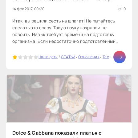
14 фев 2017, 00:20
0
Итак, вы решили сесть на шпагат! Не пытайтесь
сделать это сразу. Такую науку нахрапом не
освоить. Навык требует времени на подготовку
организма. Если недостаточно подготовленный
человек попробует сесть на шпагат,...
5
Наши дети
/
СТАТЬИ
/
Отношения
/
Тесты онлайн
/
Здо
Dolce & Gabbana показали платья с