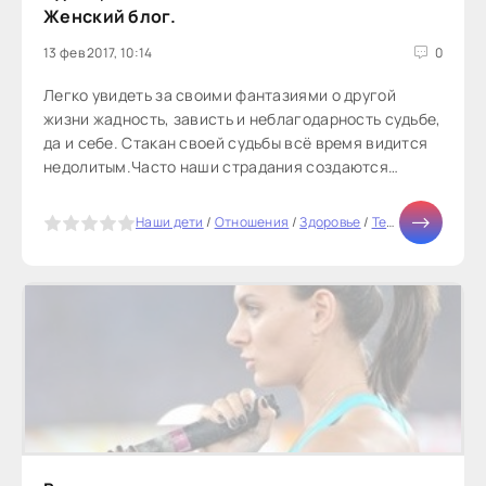
Женский блог.
13 фев 2017, 10:14
0
Легко увидеть за своими фантазиями о другой
жизни жадность, зависть и неблагодарность судьбе,
да и себе. Стакан своей судьбы всё время видится
недолитым.Часто наши страдания создаются
ощущением своей...
5
Наши дети
/
Отношения
/
Здоровье
/
Тесты онлайн
/
Д