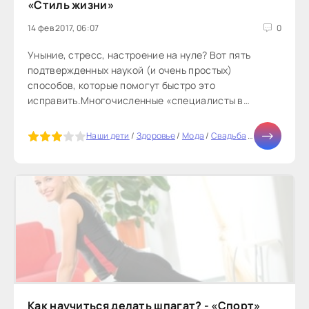
«Стиль жизни»
14 фев 2017, 06:07
0
Уныние, стресс, настроение на нуле? Вот пять
подтвержденных наукой (и очень простых)
способов, которые помогут быстро это
исправить.Многочисленные «специалисты в
области счастья» щедро раздают советы, но они
малоприменимы на практике. Ну согласитесь, у кого
5
Наши дети
/
Здоровье
/
Мода
/
Свадьба
/
Отношения
/
из нас есть время для долгой медитации,
Как научиться делать шпагат? - «Спорт»