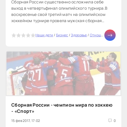
Сборная России существенно осложнила себе
выход в четвертьфинал олимпийского турнира.В
воскресенье свой третий матч на олимпийском
хоккейном турнире провела мужская сборная
России. Чтобы избежать встречи в первом круге
плей-офф и готовиться к четвертьфиналу, нашей
5
Наши дети
/
Бизнес
/
Здоровье
/
Отношения
/
СТАТЬИ
команде необходимо было побеждать
Сборная России - чемпион мира по хоккею
- «Спорт»
15 фев 2017, 17:02
0