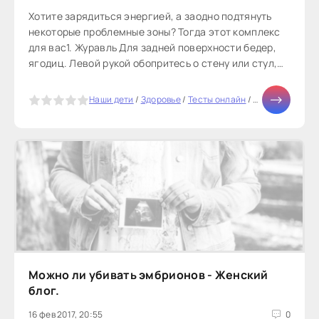
Хотите зарядиться энергией, а заодно подтянуть
некоторые проблемные зоны? Тогда этот комплекс
для вас1. Журавль Для задней поверхности бедер,
ягодиц. Левой рукой обопритесь о стену или стул,
соедините...
5
Наши дети
/
Здоровье
/
Тесты онлайн
/
Отношения
/
Д
Можно ли убивать эмбрионов - Женский
блог.
16 фев 2017, 20:55
0