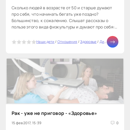
Сколько людей в возрасте от 50 и старше думают
про себя, что начинать бегать уже поздно?
Большинство, к сожалению. Слышат рассказы о
пользе этого вида физкультуры и думают про себя:
опоздал я, бесполезно уже...
5
Наши дети
/
Отношения
/
Здоровье
/
Диеты
/
Тесты он
Рак - уже не приговор - «Здоровье»
15 фев 2017, 15:39
0