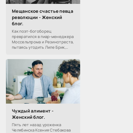
Мещанское счастье певца
революции - Женский
блог.
Как поэт-богоборец
превратился в пиар-менеджера
Моссельпрома и Резинотреста,
пытаясь угодить Лиле Брик,
зачем Ахматова желала ему
смерти в 1917-м, почему он стал
советским буржуа, а не вторым
Чуждый алимент -
Женский блог.
Пять лет назад уроженка
Челябинска Ксения Стебакова