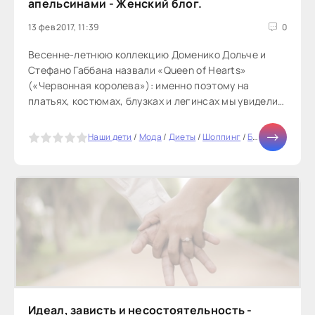
апельсинами - Женский блог.
13 фев 2017, 11:39
0
Весенне-летнюю коллекцию Доменико Дольче и
Стефано Габбана назвали «Queen of Hearts»
(«Червонная королева»): именно поэтому на
платьях, костюмах, блузках и легинсах мы увидели
столько игральных карт. Дамы, короли, тузы, валеты
из страз — именно в таких нарядах дизайнеры хотят
5
Наши дети
/
Мода
/
Диеты
/
Шоппинг
/
Бизнес
/
Мир ж
видеть поколение
Идеал, зависть и несостоятельность -