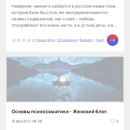
Наверное, немного найдется в русском языке слов,
которые были бы столь же неопределенными по
своему содержанию, как слово – любовь.
Употребляют его очень часто, и в устной речи, и в
различных публикациях, и...
5
Наши дети
/
Отношения
/
Бизнес
/
Диеты
/
Мир женщи
Основы психосоматики - Женский блог.
16 фев 2017, 08:28
0