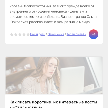
Уровень благосостояния зависит прежде всего от
внутреннего отношения человека к деньгам и
возможностям их заработать. Бизнес-тренер Ольга
Юрковская рассказывает, в чем разница между
психологией бедного и богатого...
5
Наши дети
/
Отношения
/
Тесты онлайн
/
СТАТЬИ
/
Биз
Как писать короткие, но интересные посты
- «Стиль жизни»