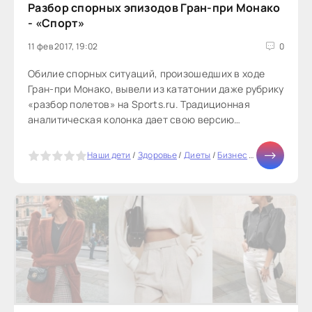
Разбор спорных эпизодов Гран-при Монако
- «Спорт»
11 фев 2017, 19:02
0
Обилие спорных ситуаций, произошедших в ходе
Гран-при Монако, вывели из кататонии даже рубрику
«разбор полетов» на Sports.ru. Традиционная
аналитическая колонка дает свою версию
произошедшему в Монте-Карло.Разделение...
5
Наши дети
/
Здоровье
/
Диеты
/
Бизнес
/
Отношения
/