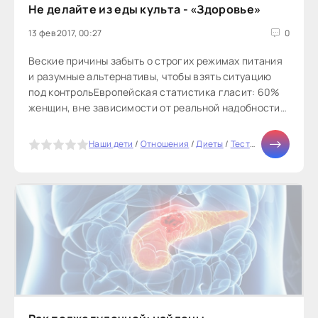
Не делайте из еды культа - «Здоровье»
13 фев 2017, 00:27
0
Веские причины забыть о строгих режимах питания
и разумные альтернативы, чтобы взять ситуацию
под контрольЕвропейская статистика гласит: 60%
женщин, вне зависимости от реальной надобности,
мечтают похудеть...
5
Наши дети
/
Отношения
/
Диеты
/
Тесты онлайн
/
СТАТ