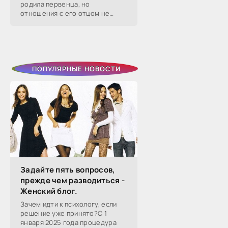
родила первенца, но
отношения с его отцом не
сложились — расстались уже
через два года. Тогда она на
слово поверила бывшему
избраннику, который
ПОПУЛЯРНЫЕ НОВОСТИ
Задайте пять вопросов,
прежде чем разводиться -
Женский блог.
Зачем идти к психологу, если
решение уже принято?С 1
января 2025 года процедура