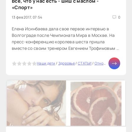
Все, что у нас есть - шиш с маслом -
«Спорт»
13 фев 2017, 07:54
0
Елена Исинбаева дала свое первое интервью в
Волгограде после Чемпионата Мира в Москве. На
пресс-конференцию королева шеста пришла
вместе со своим тренером Евгением Трофимовым и
руководителем волгоградского клуба «Динамо».
Как всегда улыбчивая и открытая, Елена рассказала
5
Наши дети
/
Здоровье
/
СТАТЬИ
/
Отношения
/
Карьер
журналистам о своих