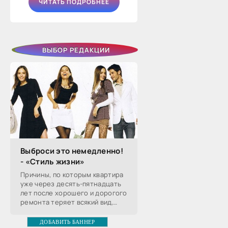
ЧИТАТЬ ПОДРОБНЕЕ
ВЫБОР РЕДАКЦИИ
Выброси это немедленно!
- «Стиль жизни»
Причины, по которым квартира
уже через десять-пятнадцать
лет после хорошего и дорогого
ремонта теряет всякий вид,
хорошо известны, с частью из
них хозяин может совладать,
ДОБАВИТЬ БАННЕР