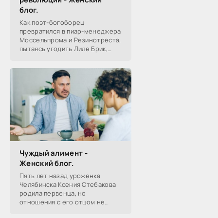
блог.
Как поэт-богоборец
превратился в пиар-менеджера
Моссельпрома и Резинотреста,
пытаясь угодить Лиле Брик,
зачем Ахматова желала ему
смерти в 1917-м, почему он стал
советским буржуа, а не вторым
Чуждый алимент -
Женский блог.
Пять лет назад уроженка
Челябинска Ксения Стебакова
родила первенца, но
отношения с его отцом не
сложились — расстались уже