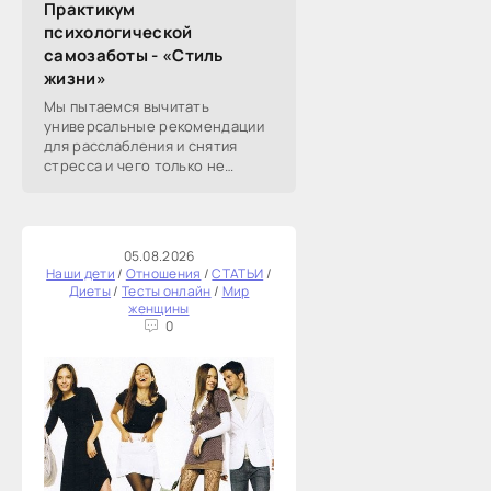
Практикум
психологической
самозаботы - «Стиль
жизни»
Мы пытаемся вычитать
универсальные рекомендации
для расслабления и снятия
стресса и чего только не
перепробовали. А
эмоциональное истощение со
временем возвращается.
Берите на вооружение эту
05.08.2026
статью:
Наши дети
/
Отношения
/
СТАТЬИ
/
Диеты
/
Тесты онлайн
/
Мир
женщины
0