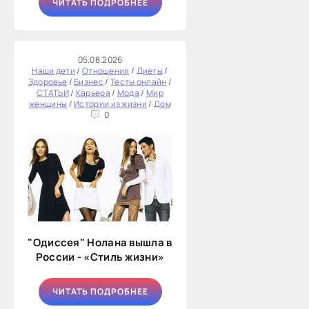
ЧИТАТЬ ПОДРОБНЕЕ
05.08.2026
Наши дети
/
Отношения
/
Диеты
/
Здоровье
/
Бизнес
/
Тесты онлайн
/
СТАТЬИ
/
Карьера
/
Мода
/
Мир
женщины
/
Истории из жизни
/
Дом
0
"Одиссея" Нолана вышла в
России - «Стиль жизни»
ЧИТАТЬ ПОДРОБНЕЕ