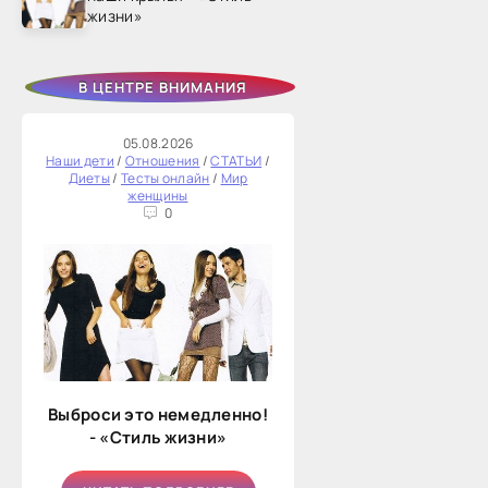
жизни»
В ЦЕНТРЕ ВНИМАНИЯ
05.08.2026
Наши дети
/
Отношения
/
СТАТЬИ
/
Диеты
/
Тесты онлайн
/
Мир
женщины
0
Выброси это немедленно!
- «Стиль жизни»