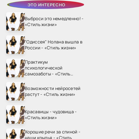
ЭТО ИНТЕРЕСНО
Выброси это немедленно! -
«Стиль жизни»
"Одиссея" Нолана вышла в
России - «Стиль жизни»
Практикум
психологической
самозаботы - «Стиль
жизни»
Возможности нейросетей
растут - «Стиль жизни»
Красавицы - чудовища -
«Стиль жизни»
Хорошие речи за спиной -
наши крылья - «Стиль