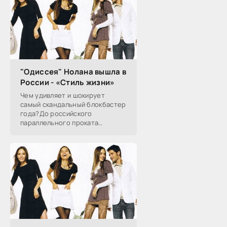
"Одиссея" Нолана вышла в
России - «Стиль жизни»
Чем удивляет и шокирует
самый скандальный блокбастер
года?До российского
параллельного проката
наконец-то добралась
«Одиссея» Кристофера Нолана,
заставившая весь мир спорить
об античности экранизации