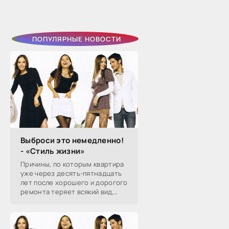
через два года. Тогда она на
слово поверила бывшему
избраннику, который
ПОПУЛЯРНЫЕ НОВОСТИ
Выброси это немедленно!
- «Стиль жизни»
Причины, по которым квартира
уже через десять-пятнадцать
лет после хорошего и дорогого
ремонта теряет всякий вид,
хорошо известны, с частью из
них хозяин может совладать,
чтобы сохранить