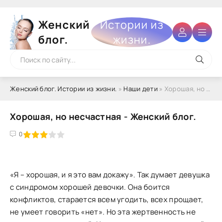
Женский
Истории из
блог.
жизни.
Женский блог. Истории из жизни.
»
Наши дети
» Хорошая, но несчастная - Женский блог.
Хорошая, но несчастная - Женский блог.
4
5
0
«Я – хорошая, и я это вам докажу». Так думает девушка
с синдромом хорошей девочки. Она боится
конфликтов, старается всем угодить, всех прощает,
не умеет говорить «нет». Но эта жертвенность не