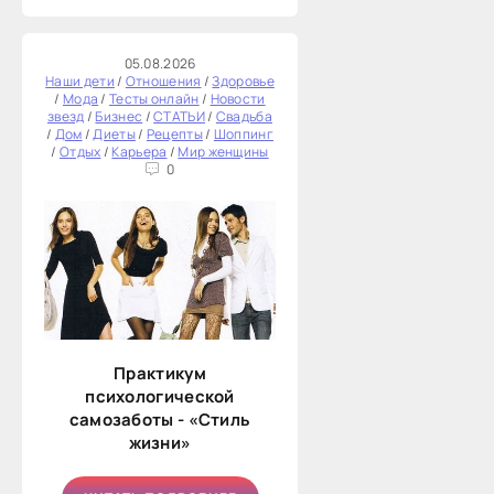
05.08.2026
Наши дети
/
Отношения
/
Здоровье
/
Мода
/
Тесты онлайн
/
Новости
звезд
/
Бизнес
/
СТАТЬИ
/
Свадьба
/
Дом
/
Диеты
/
Рецепты
/
Шоппинг
/
Отдых
/
Карьера
/
Мир женщины
0
Практикум
психологической
самозаботы - «Стиль
жизни»