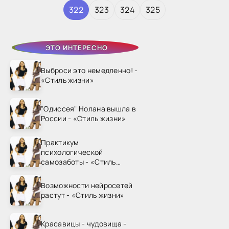
322
323
324
325
ЭТО ИНТЕРЕСНО
Выброси это немедленно! -
«Стиль жизни»
"Одиссея" Нолана вышла в
России - «Стиль жизни»
Практикум
психологической
самозаботы - «Стиль
жизни»
Возможности нейросетей
растут - «Стиль жизни»
Красавицы - чудовища -