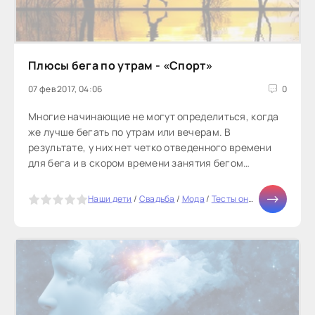
Плюсы бега по утрам - «Спорт»
07 фев 2017, 04:06
0
Многие начинающие не могут определиться, когда
же лучше бегать по утрам или вечерам. В
результате, у них нет четко отведенного времени
для бега и в скором времени занятия бегом
прекращаются. Мне больше нравится...
5
Наши дети
/
Свадьба
/
Мода
/
Тесты онлайн
/
Здоровь