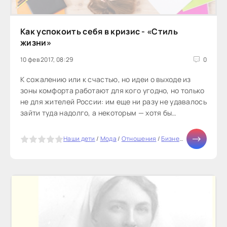
Как успокоить себя в кризис - «Стиль
жизни»
10 фев 2017, 08:29
0
К сожалению или к счастью, но идеи о выходе из
зоны комфорта работают для кого угодно, но только
не для жителей России: им еще ни разу не удавалось
зайти туда надолго, а некоторым — хотя бы
заглянуть. Экономические...
5
Наши дети
/
Мода
/
Отношения
/
Бизнес
/
Отдых
/
Здор