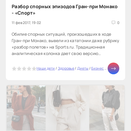
Разбор спорных эпизодов Гран-при Монако
- «Спорт»
11 фев 2017, 19:02
0
Обилие спорных ситуаций, произошедших в ходе
Гран-при Монако, вывели из кататонии даже рубрику
«разбор полетов» на Sports.ru. Традиционная
аналитическая колонка дает свою версию
произошедшему в Монте-Карло.Разделение...
5
Наши дети
/
Здоровье
/
Диеты
/
Бизнес
/
Отношения
/