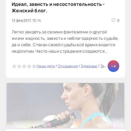
Идеал, зависть и несостоятельность -
Женский блог.
13 фев 2017, 10:14
0
Легко увидеть за своими фантазиями о другой
жизни жадность, зависть и неблагодарность судьбе,
да и себе. Стакан своей судьбы всё время видится
недолитым.Часто наши страдания создаются
ощущением своей...
5
Наши дети
/
Отношения
/
Здоровье
/
Тесты онлайн
/
Д