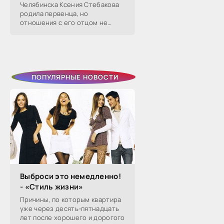
Челябинска Ксения Стебакова
родила первенца, но
отношения с его отцом не
сложились — расстались уже
через два года. Тогда она на
слово поверила бывшему
избраннику, который
ПОПУЛЯРНЫЕ НОВОСТИ
Выброси это немедленно!
- «Стиль жизни»
Причины, по которым квартира
уже через десять-пятнадцать
лет после хорошего и дорогого