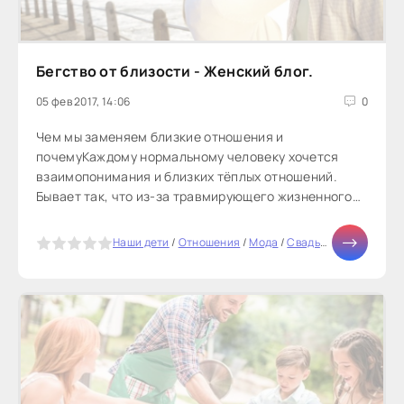
Бегство от близости - Женский блог.
05 фев 2017, 14:06
0
Чем мы заменяем близкие отношения и
почемуКаждому нормальному человеку хочется
взаимопонимания и близких тёплых отношений.
Бывает так, что из-за травмирующего жизненного
опыта человек вытесняет это желание,...
5
Наши дети
/
Отношения
/
Мода
/
Свадьба
/
Новости зв