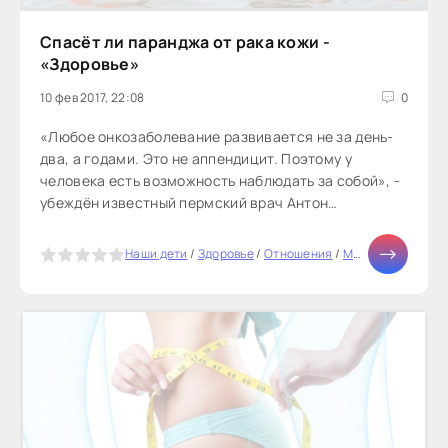
Спасёт ли паранджа от рака кожи -
«Здоровье»
10 фев 2017, 22:08
0
«Любое онкозаболевание развивается не за день-
два, а годами. Это не аппендицит. Поэтому у
человека есть возможность наблюдать за собой», -
убеждён известный пермский врач Антон
Жигулёв.Дождавшись, наконец,...
5
Наши дети
/
Здоровье
/
Отношения
/
Мода
/
Диеты
/
Би