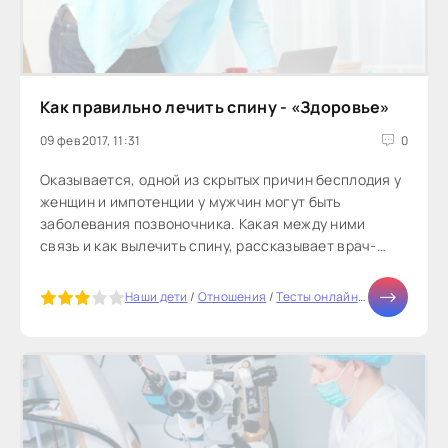
Как правильно лечить спину - «Здоровье»
09 фев 2017, 11:31
0
Оказывается, одной из скрытых причин бесплодия у
женщин и импотенции у мужчин могут быть
заболевания позвоночника. Какая между ними
связь и как вылечить спину, рассказывает врач-
реабилитолог, кандидат медицинских...
5
Наши дети
/
Отношения
/
Тесты онлайн
/
СТАТЬИ
/
Мо