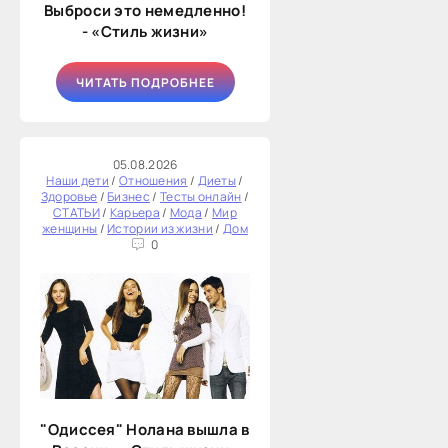
Выброси это немедленно!
- «Стиль жизни»
ЧИТАТЬ ПОДРОБНЕЕ
05.08.2026
Наши дети
/
Отношения
/
Диеты
/
Здоровье
/
Бизнес
/
Тесты онлайн
/
СТАТЬИ
/
Карьера
/
Мода
/
Мир
женщины
/
Истории из жизни
/
Дом
0
"Одиссея" Нолана вышла в