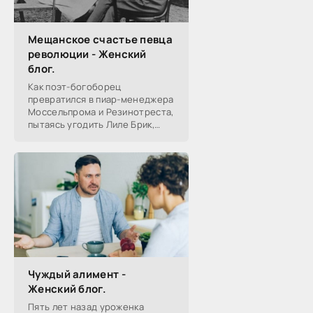
Мещанское счастье певца
революции - Женский
блог.
Как поэт-богоборец
превратился в пиар-менеджера
Моссельпрома и Резинотреста,
пытаясь угодить Лиле Брик,
зачем Ахматова желала ему
смерти в 1917-м, почему он стал
советским буржуа, а не вторым
Чуждый алимент -
Женский блог.
Пять лет назад уроженка