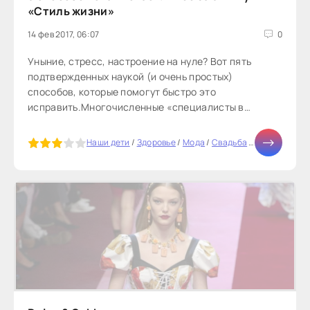
«Стиль жизни»
14 фев 2017, 06:07
0
Уныние, стресс, настроение на нуле? Вот пять
подтвержденных наукой (и очень простых)
способов, которые помогут быстро это
исправить.Многочисленные «специалисты в
области счастья» щедро раздают советы, но они
малоприменимы на практике. Ну согласитесь, у кого
5
Наши дети
/
Здоровье
/
Мода
/
Свадьба
/
Отношения
/
из нас есть время для долгой медитации,