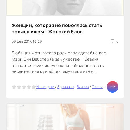
Женщин, которая не побоялась стать
посмешищем - Женский блог.
09 фев 2017, 18:29
0
Любящая мать готова ради своих детей на все.
Мэри Энн Вебстер (в замужестве — Беван)
относится к их числу: она не побоялась стать
объектом для насмешек, выставив свою
нетипичную внешность на всеобщее обозрение...
5
Наши дети
/
Здоровье
/
Бизнес
/
Тесты онлайн
/
СТАТЬ