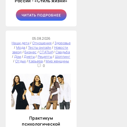
России - «Стиль жизни»
ЧИТАТЬ ПОДРОБНЕЕ
05.08.2026
Наши дети
/
Отношения
/
Здоровье
/
Мода
/
Тесты онлайн
/
Новости
звезд
/
Бизнес
/
СТАТЬИ
/
Свадьба
/
Дом
/
Диеты
/
Рецепты
/
Шоппинг
/
Отдых
/
Карьера
/
Мир женщины
0
Практикум
психологической