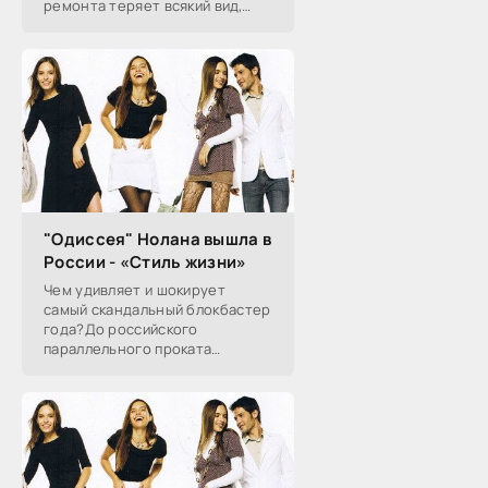
ремонта теряет всякий вид,
хорошо известны, с частью из
них хозяин может совладать,
чтобы сохранить
"Одиссея" Нолана вышла в
России - «Стиль жизни»
Чем удивляет и шокирует
самый скандальный блокбастер
года?До российского
параллельного проката
наконец-то добралась
«Одиссея» Кристофера Нолана,
заставившая весь мир спорить
об античности экранизации