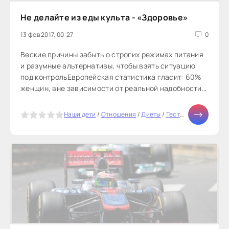
Не делайте из еды культа - «Здоровье»
13 фев 2017, 00:27
0
Веские причины забыть о строгих режимах питания
и разумные альтернативы, чтобы взять ситуацию
под контрольЕвропейская статистика гласит: 60%
женщин, вне зависимости от реальной надобности,
мечтают похудеть...
5
Наши дети
/
Отношения
/
Диеты
/
Тесты онлайн
/
СТАТ