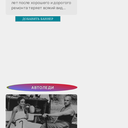
лет после хорошего и дорогого
ремонта теряет всякий вид,
хорошо известны, с частью из
них хозяин может совладать,
ДОБАВИТЬ БАННЕР
чтобы сохранить
АВТОЛЕДИ