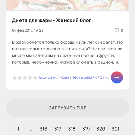
Диета для жары - Женский блог.
04 фев 2017, 19:23
0
В жару хочется только окрошки или легкий салат. Но
вот насколько полезно так питаться? Не слишком ли
много мы налегаем на сезонные овощи и фрукты,
которые, несомненно, нужно включать в рацион, но
вот в каких...
5
Наши дети
/
Мода
/
Тесты онлайн
/
Отношения
/
Красо
ЗАГРУЗИТЬ ЕЩЕ
1
...
316
317
318
319
320
321