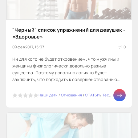
"Черный" список упражнений для девушек -
«Здоровье»
09 фев 2017, 15:37
0
Ни для кого не будет откровением, что мужчины и
женщины физиологически довольно разные
существа. Поэтому довольно логично будет
заключить, что подходить к совершенствованию
своего тела с помощью фитнеса они...
5
Наши дети
/
Отношения
/
СТАТЬИ
/
Тесты онлайн
/
Мо