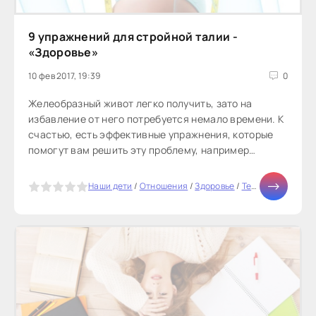
9 упражнений для стройной талии -
«Здоровье»
10 фев 2017, 19:39
0
Желеобразный живот легко получить, зато на
избавление от него потребуется немало времени. К
счастью, есть эффективные упражнения, которые
помогут вам решить эту проблему, например
скручивания и планки. Они задействуют
абдоминальные и косые мышцы живота, их легко
5
Наши дети
/
Отношения
/
Здоровье
/
Тесты онлайн
/
М
выполнять, и они не требуют