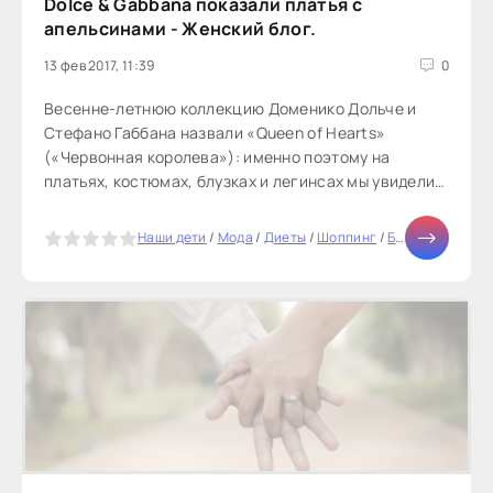
Dolce & Gabbana показали платья с
апельсинами - Женский блог.
13 фев 2017, 11:39
0
Весенне-летнюю коллекцию Доменико Дольче и
Стефано Габбана назвали «Queen of Hearts»
(«Червонная королева»): именно поэтому на
платьях, костюмах, блузках и легинсах мы увидели
столько игральных карт. Дамы, короли, тузы, валеты
из страз — именно в таких нарядах дизайнеры хотят
5
Наши дети
/
Мода
/
Диеты
/
Шоппинг
/
Бизнес
/
Мир ж
видеть поколение