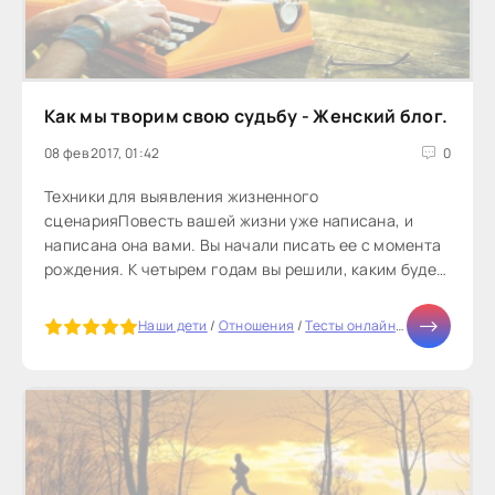
Как мы творим свою судьбу - Женский блог.
08 фев 2017, 01:42
0
Техники для выявления жизненного
сценарияПовесть вашей жизни уже написана, и
написана она вами. Вы начали писать ее с момента
рождения. К четырем годам вы решили, каким будет
в общих чертах ее сюжет. К семи...
5
Наши дети
/
Отношения
/
Тесты онлайн
/
Бизнес
/
Дие