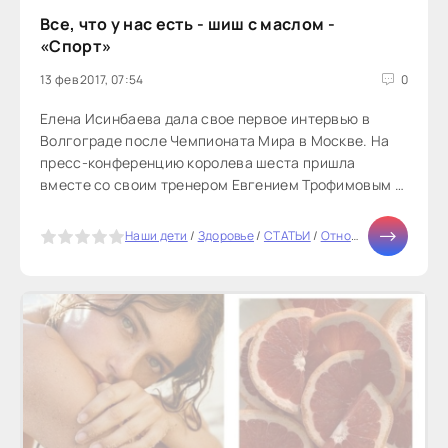
Все, что у нас есть - шиш с маслом -
«Спорт»
13 фев 2017, 07:54
0
Елена Исинбаева дала свое первое интервью в
Волгограде после Чемпионата Мира в Москве. На
пресс-конференцию королева шеста пришла
вместе со своим тренером Евгением Трофимовым и
руководителем волгоградского клуба «Динамо».
Как всегда улыбчивая и открытая, Елена рассказала
5
Наши дети
/
Здоровье
/
СТАТЬИ
/
Отношения
/
Карьер
журналистам о своих