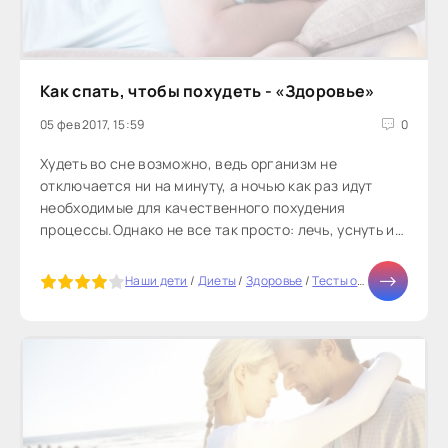
Как спать, чтобы похудеть - «Здоровье»
05 фев 2017, 15:59
0
Худеть во сне возможно, ведь организм не
отключается ни на минуту, а ночью как раз идут
необходимые для качественного похудения
процессы.Однако не все так просто: лечь, уснуть и
встать стройным не выйдет...
5
Наши дети
/
Диеты
/
Здоровье
/
Тесты онлайн
/
Отдых