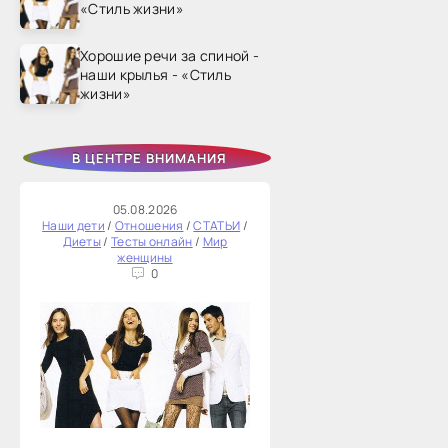
«Стиль жизни»
Хорошие речи за спиной -
наши крылья - «Стиль
жизни»
В ЦЕНТРЕ ВНИМАНИЯ
05.08.2026
Наши дети
/
Отношения
/
СТАТЬИ
/
Диеты
/
Тесты онлайн
/
Мир
женщины
0