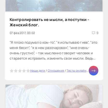
Контролировать не мысли, а поступки -
Женский блог.
07 фев 2017, 00:02
0
"Я плохо подумал о ком-то", "я испытываю гнев", "это
меня бесит", "я в нем разочарован", "мне очень-
очень грустно", - так мысленно говорит человек и
старается исправить, изменить свои мысли. Ведь
всюду написано:...
5
Наши дети
/
Отношения
/
Тесты онлайн
/
Мода
/
Диет