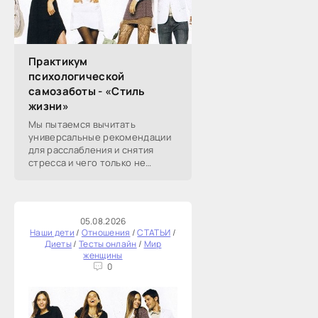
Практикум
психологической
самозаботы - «Стиль
жизни»
Мы пытаемся вычитать
универсальные рекомендации
для расслабления и снятия
стресса и чего только не
перепробовали. А
эмоциональное истощение со
временем возвращается.
Берите на вооружение эту
05.08.2026
статью:
Наши дети
/
Отношения
/
СТАТЬИ
/
Диеты
/
Тесты онлайн
/
Мир
женщины
0