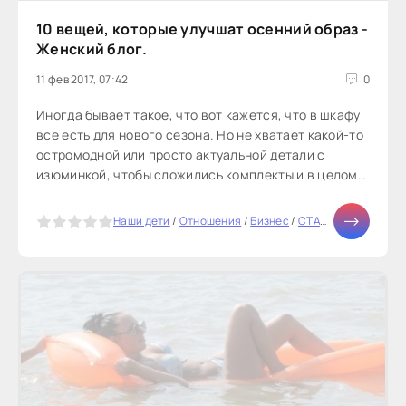
10 вещей, которые улучшат осенний образ -
Женский блог.
11 фев 2017, 07:42
0
Иногда бывает такое, что вот кажется, что в шкафу
все есть для нового сезона. Но не хватает какой-то
остромодной или просто актуальной детали с
изюминкой, чтобы сложились комплекты и в целом
сезон удался. Я...
5
Наши дети
/
Отношения
/
Бизнес
/
СТАТЬИ
/
Мода
/
Ми