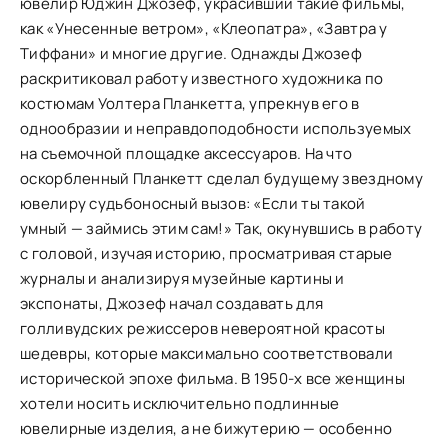
ювелир Юджин Джозеф, украсивший такие фильмы,
как «Унесенные ветром», «Клеопатра», «Завтра у
Тиффани» и многие другие. Однажды Джозеф
раскритиковал работу известного художника по
костюмам Уолтера Планкетта, упрекнув его в
однообразии и неправдоподобности используемых
на съемочной площадке аксессуаров. На что
оскорбленный Планкетт сделал будущему звездному
ювелиру судьбоносный вызов: «Если ты такой
умный — займись этим сам!» Так, окунувшись в работу
с головой, изучая историю, просматривая старые
журналы и анализируя музейные картины и
экспонаты, Джозеф начал создавать для
голливудских режиссеров невероятной красоты
шедевры, которые максимально соответствовали
исторической эпохе фильма. В 1950-х все женщины
хотели носить исключительно подлинные
ювелирные изделия, а не бижутерию — особенно