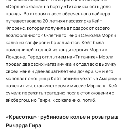
«Сердце океана» на борту «Титаника» есть доля
правды. Во втором классе обреченного лайнера
путешествовала 20-летняя пассажирка Кейт
Флоренс, которая получила в подарок от своего
возлюбленного 40-летнего Генри Сэмюэла Морли
колье из сапфиров и бриллиантов. Кейт была
помощницей в одной из кондитерских Морли в
Лондоне. Перед отплытием на «Титанике» Морли
продал два своих магазинчика и отдал всю выручку
своей жене и двенадцатилетней дочери. Он и его
молодая помощница Кейт решили уехать в Америку и
пожениться, став мистером и миссис Маршалл. Кейт
сумела пережить трагедию после столкновения с
айсбергом, но Генри, к сожалению, погиб.
«Красотка»: рубиновое колье и розыгрыш
Ричарда Гира