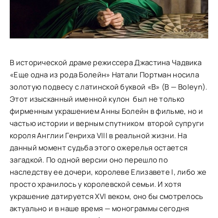
В исторической драме режиссера Джастина Чадвика
«Еще одна из рода Болейн» Натали Портман носила
золотую подвесу с латинской буквой «B» (B — Boleyn).
Этот изысканный именной кулон был не только
фирменным украшением Анны Болейн в фильме, но и
частью истории и верным спутником второй супруги
короля Англии Генриха VIII в реальной жизни. На
данный момент судьба этого ожерелья остается
загадкой. По одной версии оно перешло по
наследству ее дочери, королеве Елизавете I, либо же
просто хранилось у королевской семьи. И хотя
украшение датируется XVI веком, оно бы смотрелось
актуально и в наше время — монограммы сегодня