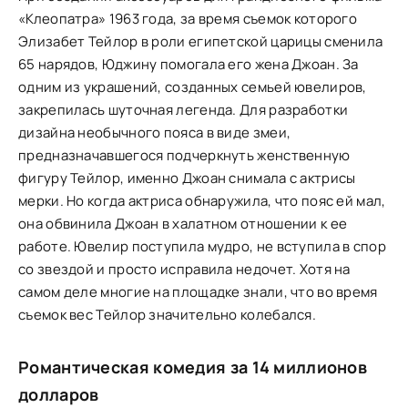
«Клеопатра» 1963 года, за время съемок которого
Элизабет Тейлор в роли египетской царицы сменила
65 нарядов, Юджину помогала его жена Джоан. За
одним из украшений, созданных семьей ювелиров,
закрепилась шуточная легенда. Для разработки
дизайна необычного пояса в виде змеи,
предназначавшегося подчеркнуть женственную
фигуру Тейлор, именно Джоан снимала с актрисы
мерки. Но когда актриса обнаружила, что пояс ей мал,
она обвинила Джоан в халатном отношении к ее
работе. Ювелир поступила мудро, не вступила в спор
со звездой и просто исправила недочет. Хотя на
самом деле многие на площадке знали, что во время
съемок вес Тейлор значительно колебался.
Романтическая комедия за 14 миллионов
долларов