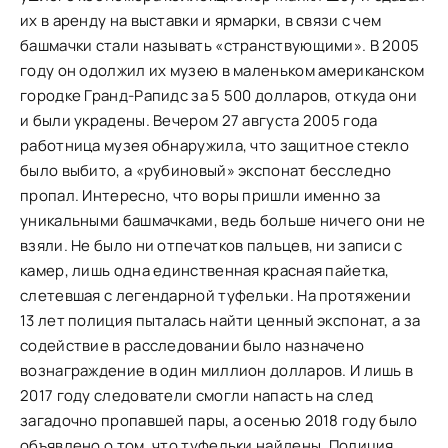
их в аренду на выставки и ярмарки, в связи с чем
башмачки стали называть «странствующими». В 2005
году он одолжил их музею в маленьком американском
городке Гранд-Рапидс за 5 500 долларов, откуда они
и были украдены. Вечером 27 августа 2005 года
работница музея обнаружила, что защитное стекло
было выбито, а «рубиновый» экспонат бесследно
пропал. Интересно, что воры пришли именно за
уникальными башмачками, ведь больше ничего они не
взяли. Не было ни отпечатков пальцев, ни записи с
камер, лишь одна единственная красная пайетка,
слетевшая с легендарной туфельки. На протяжении
13 лет полиция пыталась найти ценный экспонат, а за
содействие в расследовании было назначено
вознаграждение в один миллион долларов. И лишь в
2017 году следователи смогли напасть на след
загадочно пропавшей пары, а осенью 2018 году было
объявлено о том, что туфельки найдены. Полиция,