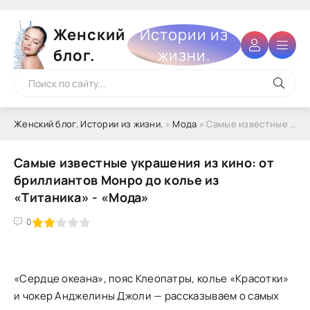
Женский
Истории из
блог.
жизни.
Женский блог. Истории из жизни.
»
Мода
» Самые известные украшения из кино: от бриллиантов Монро до колье из «Титаника» - «Мода»
Самые известные украшения из кино: от
бриллиантов Монро до колье из
«Титаника» - «Мода»
4
5
0
«Сердце океана», пояс Клеопатры, колье «Красотки»
и чокер Анджелины Джоли — рассказываем о самых