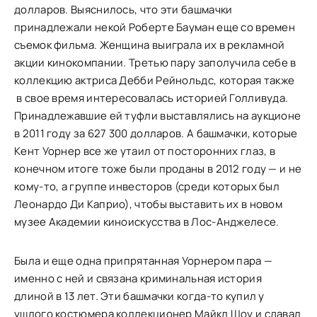
долларов. Выяснилось, что эти башмачки
принадлежали некой Роберте Бауман еще со времен
съемок фильма. Женщина выиграла их в рекламной
акции кинокомпании. Третью пару заполучила себе в
коллекцию актриса Дебби Рейнольдс, которая также
в свое время интересовалась историей Голливуда.
Принадлежавшие ей туфли выставлялись на аукционе
в 2011 году за 627 300 долларов. А башмачки, которые
Кент Уорнер все же утаил от посторонних глаз, в
конечном итоге тоже были проданы в 2012 году — и не
кому-то, а группе инвесторов (среди которых был
Леонардо Ди Каприо), чтобы выставить их в новом
музее Академии киноискусства в Лос-Анджелесе.
Была и еще одна припрятанная Уорнером пара —
именно с ней и связана криминальная история
длиной в 13 лет. Эти башмачки когда-то купил у
ушлого костюмера коллекционер Майкл Шоу и сдавал