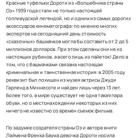
Красные туфельки Дороти из «Волшебника страны
Оз» 1939 года стали не только настоящей
голливудской легендой, но и одним из самых дорогих
аксессуаров кинематографа: по мнению многих
экспертов на сегодняшний день стоимость
«сказочных» башмачков могла бы составить от 2 до 5
миллионов долларов. При этом сделаны они не из
настоящих рубинов, а всего лишь из пайеток! Дело в
том, что с башмачками связана настоящая
криминальная и таинственная история: в 2005 году
реквизит был похищен из музея актрисы Джуди
Гарленд в Миннесоте и найден лишь через 13 лет.
Более того, в мире существует не одна такая пара
обуви, но о местонахождении некоторых из них
ничего не известно со времен съемок фильма.
По задумке создателя страны Оз и автора книги
Лаймена Френка Баума девочка Дороти носила