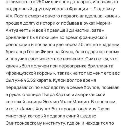
стоимостью в 250 миллионов долларов, изначально
подаренный другому королю Франции — Людовику
XIV. После смерти самого первого владельца, камень
прошел долгую историю: побывав в руках Марии-
Антуанетты и всей правящей династии, затем
бриллиант был похищен во время французской
революции и появился уже через 30 лет во владении
британца Генри Филиппа Хоупа, благодаря которому
и получил свое известное название. Считается, что
камень был получен при переогранке бриллианта
«французской короны», так как на тот момент его вес
был уже 45,52 карата. Кулон долгое время
передавался по наследству в семье Хоупов, побывал
в руках ювелира Пьера Картье и американской
светской львицы Эвелин Уолш-Маклин. В конечном
итоге «Алмаз Хоупа» был продан ювелиру Гарри
Уинстону, который подарил синий шедевр
Смитсоновскому институту, где он и находится по