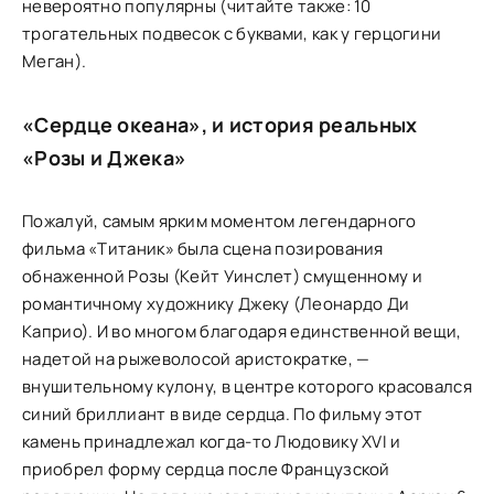
невероятно популярны (читайте также: 10
трогательных подвесок с буквами, как у герцогини
Меган).
«Сердце океана», и история реальных
«Розы и Джека»
Пожалуй, самым ярким моментом легендарного
фильма «Титаник» была сцена позирования
обнаженной Розы (Кейт Уинслет) смущенному и
романтичному художнику Джеку (Леонардо Ди
Каприо). И во многом благодаря единственной вещи,
надетой на рыжеволосой аристократке, —
внушительному кулону, в центре которого красовался
синий бриллиант в виде сердца. По фильму этот
камень принадлежал когда-то Людовику XVI и
приобрел форму сердца после Французской