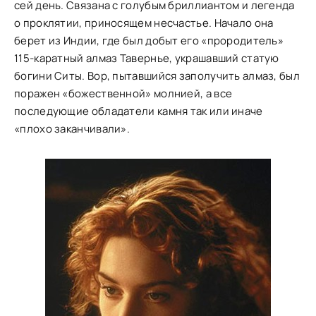
сей день. Связана с голубым бриллиантом и легенда
о проклятии, приносящем несчастье. Начало она
берет из Индии, где был добыт его «прородитель»
115-каратный алмаз Тавернье, украшавший статую
богини Ситы. Вор, пытавшийся заполучить алмаз, был
поражен «божественной» молнией, а все
последующие обладатели камня так или иначе
«плохо заканчивали».