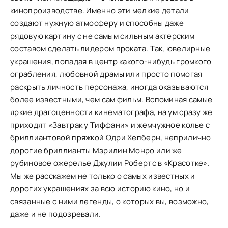
кинопроизводстве. Именно эти мелкие детали
создают нужную атмосферу и способны даже
рядовую картину с не самым сильным актерским
составом сделать лидером проката. Так, ювелирные
украшения, попадая в центр какого-нибудь громкого
ограбления, любовной драмы или просто помогая
раскрыть личность персонажа, иногда оказываются
более известными, чем сам фильм. Вспоминая самые
яркие драгоценности кинематографа, на ум сразу же
приходят «Завтрак у Тиффани» и жемчужное колье с
бриллиантовой пряжкой Одри Хепберн, неприлично
дорогие бриллианты Мэрилин Монро или же
рубиновое ожерелье Джулии Робертс в «Красотке».
Мы же расскажем не только о самых известных и
дорогих украшениях за всю историю кино, но и
связанные с ними легенды, о которых вы, возможно,
даже и не подозревали.