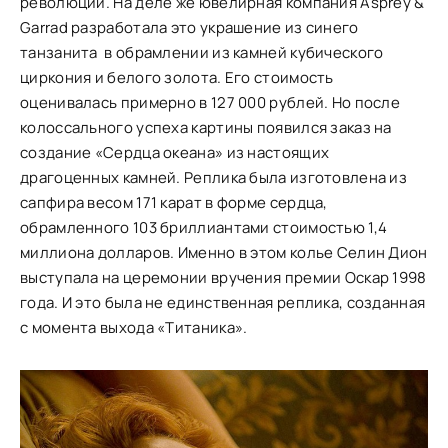
революции. На деле же ювелирная компания Asprey &
Garrad разработала это украшение из синего
танзанита в обрамлении из камней кубического
циркония и белого золота. Его стоимость
оценивалась примерно в 127 000 рублей. Но после
колоссального успеха картины появился заказ на
создание «Сердца океана» из настоящих
драгоценных камней. Реплика была изготовлена из
сапфира весом 171 карат в форме сердца,
обрамленного 103 бриллиантами стоимостью 1,4
миллиона долларов. Именно в этом колье Селин Дион
выступала на церемонии вручения премии Оскар 1998
года. И это была не единственная реплика, созданная
с момента выхода «Титаника».