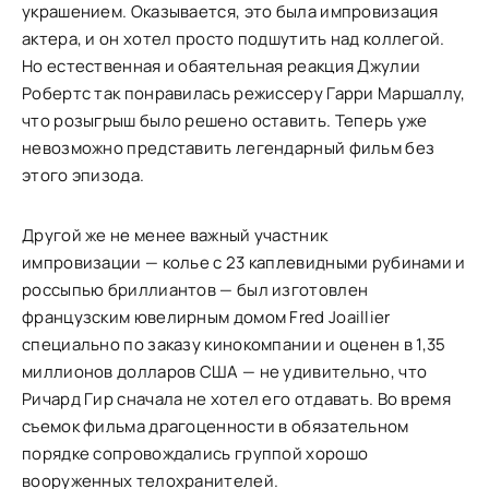
украшением. Оказывается, это была импровизация
актера, и он хотел просто подшутить над коллегой.
Но естественная и обаятельная реакция Джулии
Робертс так понравилась режиссеру Гарри Маршаллу,
что розыгрыш было решено оставить. Теперь уже
невозможно представить легендарный фильм без
этого эпизода.
Другой же не менее важный участник
импровизации — колье с 23 каплевидными рубинами и
россыпью бриллиантов — был изготовлен
французским ювелирным домом Fred Joaillier
специально по заказу кинокомпании и оценен в 1,35
миллионов долларов США — не удивительно, что
Ричард Гир сначала не хотел его отдавать. Во время
съемок фильма драгоценности в обязательном
порядке сопровождались группой хорошо
вооруженных телохранителей.