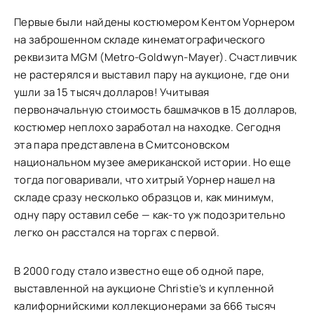
Первые были найдены костюмером Кентом Уорнером
на заброшенном складе кинематографического
реквизита MGM (Metro-Goldwyn-Mayer). Счастливчик
не растерялся и выставил пару на аукционе, где они
ушли за 15 тысяч долларов! Учитывая
первоначальную стоимость башмачков в 15 долларов,
костюмер неплохо заработал на находке. Сегодня
эта пара представлена в Смитсоновском
национальном музее американской истории. Но еще
тогда поговаривали, что хитрый Уорнер нашел на
складе сразу несколько образцов и, как минимум,
одну пару оставил себе — как-то уж подозрительно
легко он расстался на торгах с первой.
В 2000 году стало известно еще об одной паре,
выставленной на аукционе Christie’s и купленной
калифорнийскими коллекционерами за 666 тысяч