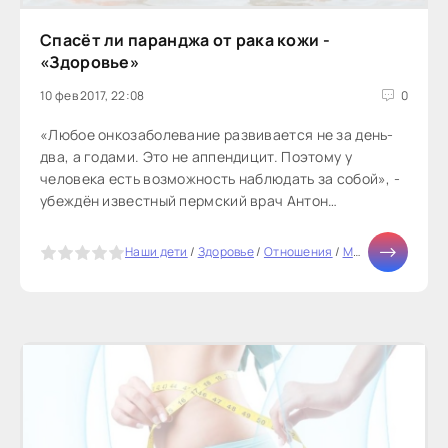
Спасёт ли паранджа от рака кожи -
«Здоровье»
10 фев 2017, 22:08
0
«Любое онкозаболевание развивается не за день-
два, а годами. Это не аппендицит. Поэтому у
человека есть возможность наблюдать за собой», -
убеждён известный пермский врач Антон
Жигулёв.Дождавшись, наконец,...
5
Наши дети
/
Здоровье
/
Отношения
/
Мода
/
Диеты
/
Би