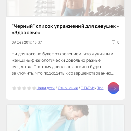
"Черный" список упражнений для девушек -
«Здоровье»
09 фев 2017, 15:37
0
Ни для кого не будет откровением, что мужчины и
женщины физиологически довольно разные
существа. Поэтому довольно логично будет
заключить, что подходить к совершенствованию
своего тела с помощью фитнеса они...
5
Наши дети
/
Отношения
/
СТАТЬИ
/
Тесты онлайн
/
Мо