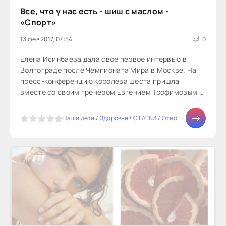
Все, что у нас есть - шиш с маслом -
«Спорт»
13 фев 2017, 07:54
0
Елена Исинбаева дала свое первое интервью в
Волгограде после Чемпионата Мира в Москве. На
пресс-конференцию королева шеста пришла
вместе со своим тренером Евгением Трофимовым и
руководителем волгоградского клуба «Динамо».
Как всегда улыбчивая и открытая, Елена рассказала
5
Наши дети
/
Здоровье
/
СТАТЬИ
/
Отношения
/
Карьер
журналистам о своих