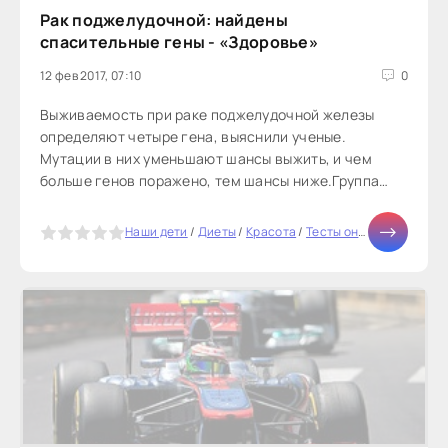
Рак поджелудочной: найдены
спасительные гены - «Здоровье»
12 фев 2017, 07:10
0
Выживаемость при раке поджелудочной железы
определяют четыре гена, выяснили ученые.
Мутации в них уменьшают шансы выжить, и чем
больше генов поражено, тем шансы ниже.Группа
исследователей из США выяснила,...
5
Наши дети
/
Диеты
/
Красота
/
Тесты онлайн
/
Отноше