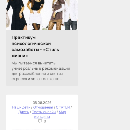
Практикум
психологической
самозаботы - «Стиль
жизни»
Мы пытаемся вычитать
универсальные рекомендации
для расслабления и снятия
стресса и чего только не
перепробовали. А
эмоциональное истощение со
временем возвращается.
Берите на вооружение эту
05.08.2026
статью:
Наши дети
/
Отношения
/
СТАТЬИ
/
Диеты
/
Тесты онлайн
/
Мир
женщины
0