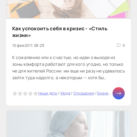
Как успокоить себя в кризис - «Стиль
жизни»
10 фев 2017, 08:29
0
К сожалению или к счастью, но идеи о выходе из
зоны комфорта работают для кого угодно, но только
не для жителей России: им еще ни разу не удавалось
зайти туда надолго, а некоторым — хотя бы
заглянуть. Экономические...
5
Наши дети
/
Мода
/
Отношения
/
Бизнес
/
Отдых
/
Здор