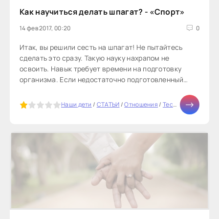
Как научиться делать шпагат? - «Спорт»
14 фев 2017, 00:20
0
Итак, вы решили сесть на шпагат! Не пытайтесь
сделать это сразу. Такую науку нахрапом не
освоить. Навык требует времени на подготовку
организма. Если недостаточно подготовленный
человек попробует сесть на шпагат,...
5
Наши дети
/
СТАТЬИ
/
Отношения
/
Тесты онлайн
/
Здо