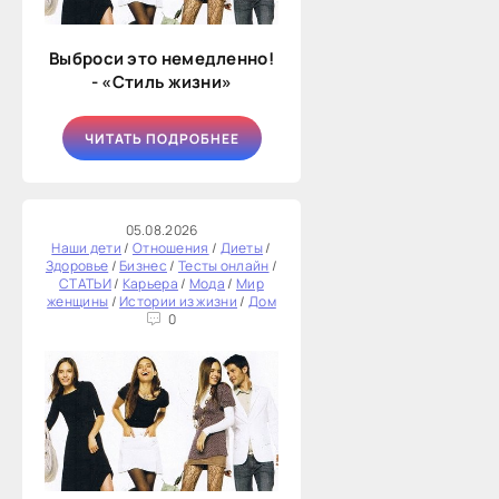
Выброси это немедленно!
- «Стиль жизни»
ЧИТАТЬ ПОДРОБНЕЕ
05.08.2026
Наши дети
/
Отношения
/
Диеты
/
Здоровье
/
Бизнес
/
Тесты онлайн
/
СТАТЬИ
/
Карьера
/
Мода
/
Мир
женщины
/
Истории из жизни
/
Дом
0