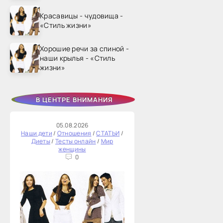
Красавицы - чудовища -
«Стиль жизни»
Хорошие речи за спиной -
наши крылья - «Стиль
жизни»
В ЦЕНТРЕ ВНИМАНИЯ
05.08.2026
Наши дети
/
Отношения
/
СТАТЬИ
/
Диеты
/
Тесты онлайн
/
Мир
женщины
0