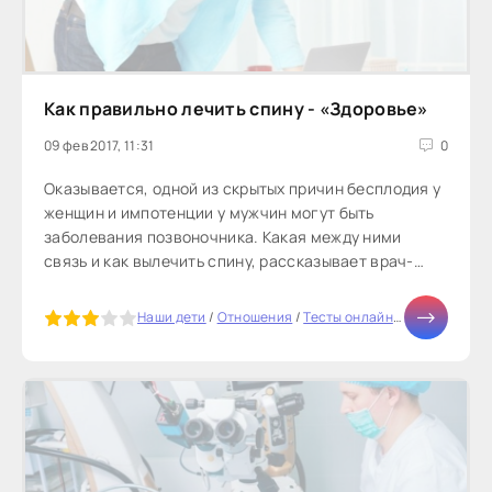
Как правильно лечить спину - «Здоровье»
09 фев 2017, 11:31
0
Оказывается, одной из скрытых причин бесплодия у
женщин и импотенции у мужчин могут быть
заболевания позвоночника. Какая между ними
связь и как вылечить спину, рассказывает врач-
реабилитолог, кандидат медицинских...
5
Наши дети
/
Отношения
/
Тесты онлайн
/
СТАТЬИ
/
Мо