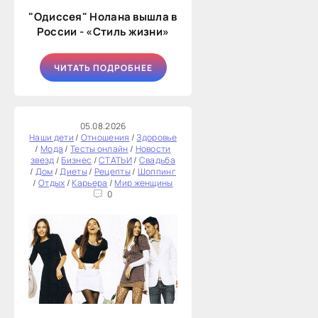
"Одиссея" Нолана вышла в
России - «Стиль жизни»
ЧИТАТЬ ПОДРОБНЕЕ
05.08.2026
Наши дети
/
Отношения
/
Здоровье
/
Мода
/
Тесты онлайн
/
Новости
звезд
/
Бизнес
/
СТАТЬИ
/
Свадьба
/
Дом
/
Диеты
/
Рецепты
/
Шоппинг
/
Отдых
/
Карьера
/
Мир женщины
0