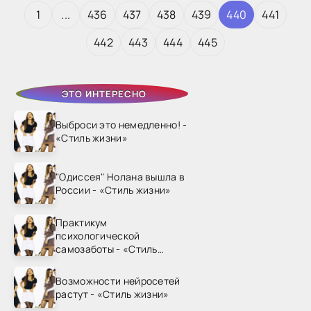
1
...
436
437
438
439
440
441
442
443
444
445
ЭТО ИНТЕРЕСНО
Выброси это немедленно! -
«Стиль жизни»
"Одиссея" Нолана вышла в
России - «Стиль жизни»
Практикум
психологической
самозаботы - «Стиль
жизни»
Возможности нейросетей
растут - «Стиль жизни»