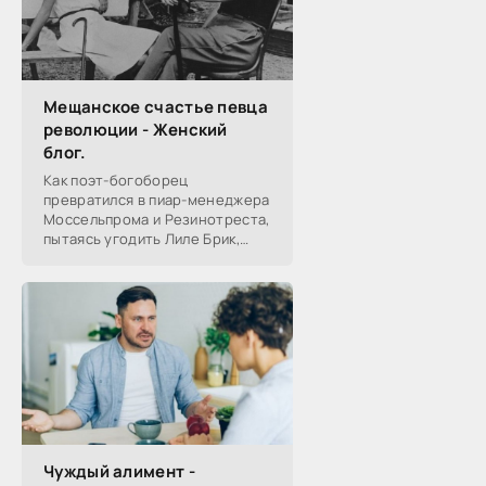
Мещанское счастье певца
революции - Женский
блог.
Как поэт-богоборец
превратился в пиар-менеджера
Моссельпрома и Резинотреста,
пытаясь угодить Лиле Брик,
зачем Ахматова желала ему
смерти в 1917-м, почему он стал
советским буржуа, а не вторым
Чуждый алимент -