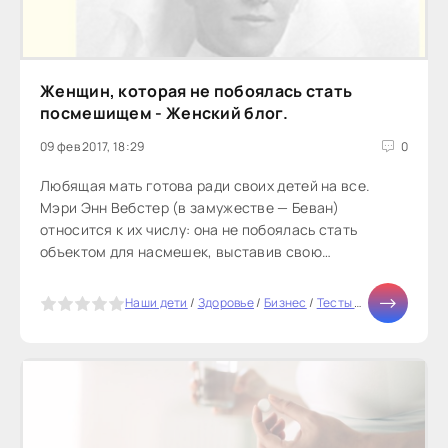
Женщин, которая не побоялась стать
посмешищем - Женский блог.
09 фев 2017, 18:29
0
Любящая мать готова ради своих детей на все.
Мэри Энн Вебстер (в замужестве — Беван)
относится к их числу: она не побоялась стать
объектом для насмешек, выставив свою
нетипичную внешность на всеобщее обозрение...
5
Наши дети
/
Здоровье
/
Бизнес
/
Тесты онлайн
/
СТАТЬ