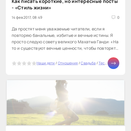
Как писать короткие, но интересные посты
- «Стиль жизни»
14 фев 2017, 08:49
0
Да простят меня уважаемые читатели, если я
повторяю банальные, избитые и вечные истины. Я
просто следую совету великого Махатма Ганди: «На
то и существуют вечные ценности, чтобы повторять
их вечно». Итак, вы ведёте...
5
Наши дети
/
Отношения
/
Свадьба
/
Тесты онлайн
/
СТ