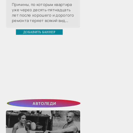
Причины, по которым квартира
уже через десять-пятнадцать
лет после хорошего и дорогого
ремонта теряет всякий вид,
хорошо известны, с частью из
них хозяин может совладать,
ДОБАВИТЬ БАННЕР
чтобы сохранить
АВТОЛЕДИ