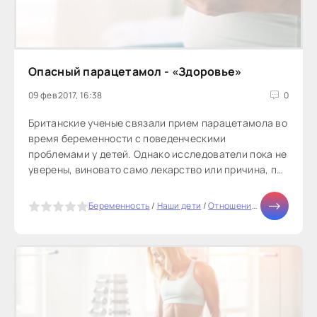
Опасный парацетамол - «Здоровье»
09 фев 2017, 16:38
0
Британские ученые связали прием парацетамола во
время беременности с поведенческими
проблемами у детей. Однако исследователи пока не
уверены, виновато само лекарство или причина, по
которой женщина его принимала.Прием...
5
Беременность
/
Наши дети
/
Отношения
/
СТАТЬИ
/
Ди