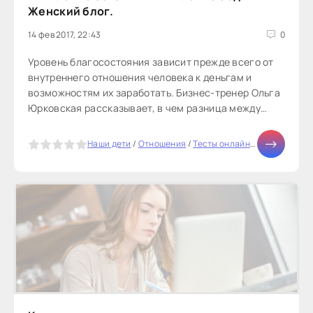
Женский блог.
14 фев 2017, 22:43
0
Уровень благосостояния зависит прежде всего от
внутреннего отношения человека к деньгам и
возможностям их заработать. Бизнес-тренер Ольга
Юрковская рассказывает, в чем разница между
психологией бедного и богатого...
5
Наши дети
/
Отношения
/
Тесты онлайн
/
СТАТЬИ
/
Биз