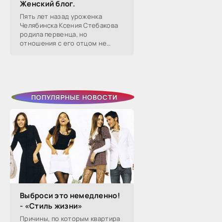
Женский блог.
Пять лет назад уроженка
Челябинска Ксения Стебакова
родила первенца, но
отношения с его отцом не
сложились — расстались уже
через два года. Тогда она на
слово поверила бывшему
избраннику, который
ПОПУЛЯРНЫЕ НОВОСТИ
Выброси это немедленно!
- «Стиль жизни»
Причины, по которым квартира