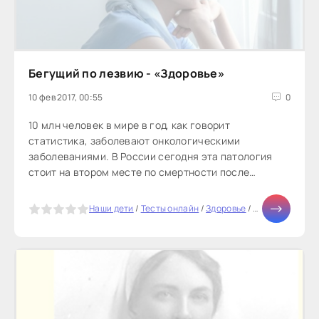
Бегущий по лезвию - «Здоровье»
10 фев 2017, 00:55
0
10 млн человек в мире в год, как говорит
статистика, заболевают онкологическими
заболеваниями. В России сегодня эта патология
стоит на втором месте по смертности после
болезней сердца и сосудов.Онкология...
5
Наши дети
/
Тесты онлайн
/
Здоровье
/
СТАТЬИ
/
Мир 