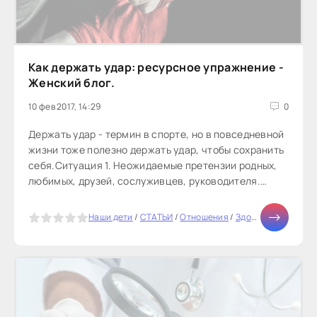
Как держать удар: ресурсное упражнение -
Женский блог.
10 фев 2017, 14:29
0
Держать удар - термин в спорте, но в повседневной
жизни тоже полезно держать удар, чтобы сохранить
себя.Ситуация 1. Неожидаемые претензии родных,
любимых, друзей, сослуживцев, руководителя.
Внезапно,...
5
Наши дети
/
СТАТЬИ
/
Отношения
/
Здоровье
/
Тесты о