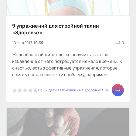
9 упражнений для стройной талии -
«Здоровье»
10 фев 2017, 19:39
0
Желеобразный живот легко получить, зато на
избавление от него потребуется немало времени. К
счастью, есть эффективные упражнения, которые
помогут вам решить эту проблему, например
скручивания и планки. Они задействуют
абдоминальные и косые мышцы живота, их легко
5
Наши дети
/
Отношения
/
Здоровье
/
Тесты онлайн
/
М
выполнять, и они не требуют