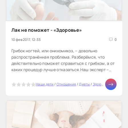
Лак не поможет - «Здоровье»
10 фев 2017, 12:33
0
Грибок ногтей, или онихомикоз, – довольно
распространённая проблема. Разберёмся, что
действительно поможет справиться с грибком, а от
каких процедур лучше отказаться.Наш эксперт –
миколог, дерматолог,...
5
Наши дети
/
Отношения
/
Диеты
/
Здоровье
/
Красота