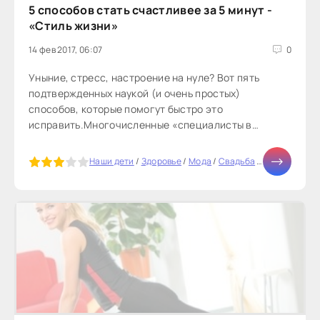
5 способов стать счастливее за 5 минут -
«Стиль жизни»
14 фев 2017, 06:07
0
Уныние, стресс, настроение на нуле? Вот пять
подтвержденных наукой (и очень простых)
способов, которые помогут быстро это
исправить.Многочисленные «специалисты в
области счастья» щедро раздают советы, но они
малоприменимы на практике. Ну согласитесь, у кого
5
Наши дети
/
Здоровье
/
Мода
/
Свадьба
/
Отношения
/
из нас есть время для долгой медитации,