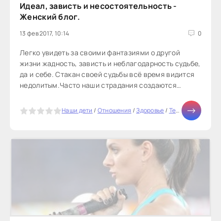
Идеал, зависть и несостоятельность -
Женский блог.
13 фев 2017, 10:14
0
Легко увидеть за своими фантазиями о другой
жизни жадность, зависть и неблагодарность судьбе,
да и себе. Стакан своей судьбы всё время видится
недолитым.Часто наши страдания создаются
ощущением своей...
5
Наши дети
/
Отношения
/
Здоровье
/
Тесты онлайн
/
Д