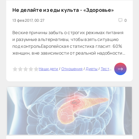
Не делайте из еды культа - «Здоровье»
13 фев 2017, 00:27
0
Веские причины забыть о строгих режимах питания
и разумные альтернативы, чтобы взять ситуацию
под контрольЕвропейская статистика гласит: 60%
женщин, вне зависимости от реальной надобности,
мечтают похудеть...
5
Наши дети
/
Отношения
/
Диеты
/
Тесты онлайн
/
СТАТ