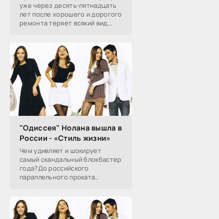
уже через десять-пятнадцать
лет после хорошего и дорогого
ремонта теряет всякий вид,
хорошо известны, с частью из
них хозяин может совладать,
чтобы сохранить
"Одиссея" Нолана вышла в
России - «Стиль жизни»
Чем удивляет и шокирует
самый скандальный блокбастер
года?До российского
параллельного проката
наконец-то добралась
«Одиссея» Кристофера Нолана,
заставившая весь мир спорить
об античности экранизации