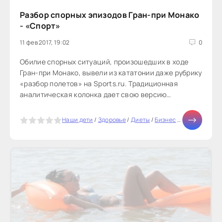
Разбор спорных эпизодов Гран-при Монако
- «Спорт»
11 фев 2017, 19:02
0
Обилие спорных ситуаций, произошедших в ходе
Гран-при Монако, вывели из кататонии даже рубрику
«разбор полетов» на Sports.ru. Традиционная
аналитическая колонка дает свою версию
произошедшему в Монте-Карло.Разделение...
5
Наши дети
/
Здоровье
/
Диеты
/
Бизнес
/
Отношения
/