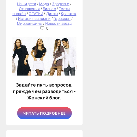
Наши дети
/
Мода
/
Здоровье
/
Отношения
/
Бизнес
/
Тесты
онлайн
/
СТАТЬИ
/
Диеты
/
Красота
/
Истории из жизни
/
Гороскоп
/
Мир женщины
/
Новости звезд
0
Задайте пять вопросов,
прежде чем разводиться -
Женский блог.
ЧИТАТЬ ПОДРОБНЕЕ