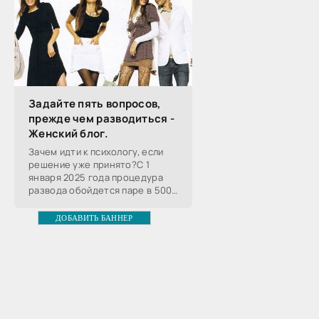
Задайте пять вопросов,
прежде чем разводиться -
Женский блог.
Зачем идти к психологу, если
решение уже принято?С 1
января 2025 года процедура
развода обойдется паре в 5000
рублей. Это почти в десять раз
дороже, чем было раньше.
ДОБАВИТЬ БАННЕР
Спасет ли подобная мера от