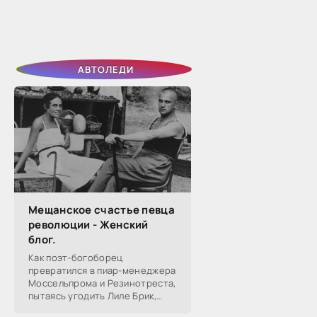
АВТОЛЕДИ
Мещанское счастье певца
революции - Женский
блог.
Как поэт-богоборец
превратился в пиар-менеджера
Моссельпрома и Резинотреста,
пытаясь угодить Лиле Брик,
зачем Ахматова желала ему