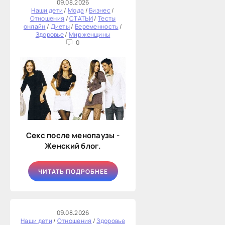
09.08.2026
Наши дети
/
Мода
/
Бизнес
/
Отношения
/
СТАТЬИ
/
Тесты
онлайн
/
Диеты
/
Беременность
/
Здоровье
/
Мир женщины
0
Секс после менопаузы -
Женский блог.
ЧИТАТЬ ПОДРОБНЕЕ
09.08.2026
Наши дети
/
Отношения
/
Здоровье