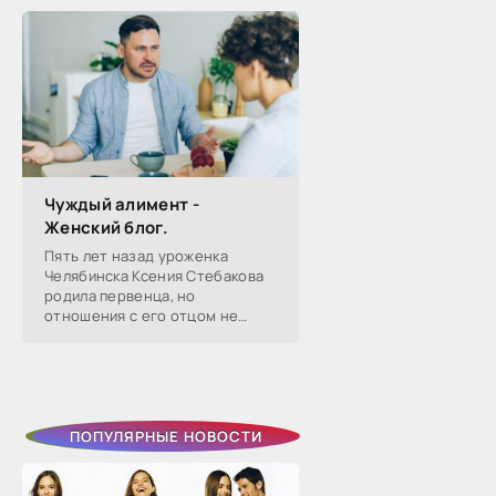
смерти в 1917-м, почему он стал
советским буржуа, а не вторым
Чуждый алимент -
Женский блог.
Пять лет назад уроженка
Челябинска Ксения Стебакова
родила первенца, но
отношения с его отцом не
сложились — расстались уже
через два года. Тогда она на
слово поверила бывшему
избраннику, который
ПОПУЛЯРНЫЕ НОВОСТИ