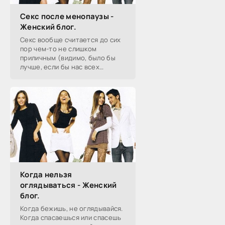
Секс после менопаузы -
Женский блог.
Секс вообще считается до сих
пор чем-то не слишком
приличным (видимо, было бы
лучше, если бы нас всех
приносили аисты). И по какой-
то совсем уж странной причине
на пожилых людях лежит
клеймо, если...
Когда нельзя
оглядываться - Женский
блог.
Когда бежишь, не оглядывайся.
Когда спасаешься или спасешь