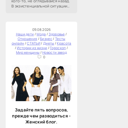
кого-то, не оглядывайся назад.
В экзистенциальной ситуации
спасения и действия не
оглядывайся.В русских сказках
велят не оглядываться.
09.08.2026
Наши дети
/
Мода
/
Здоровье
/
Отношения
/
Бизнес
/
Тесты
онлайн
/
СТАТЬИ
/
Диеты
/
Красота
/
Истории из жизни
/
Гороскоп
/
Мир женщины
/
Новости звезд
0
Задайте пять вопросов,
прежде чем разводиться -
Женский блог.