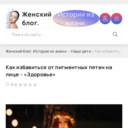
Женский
Истории из
блог.
жизни.
Женский блог. Истории из жизни.
»
Наши дети
» Как избавиться от пигментных пятен на лице - «Здоровье»
Как избавиться от пигментных пятен на
лице - «Здоровье»
4
5
0