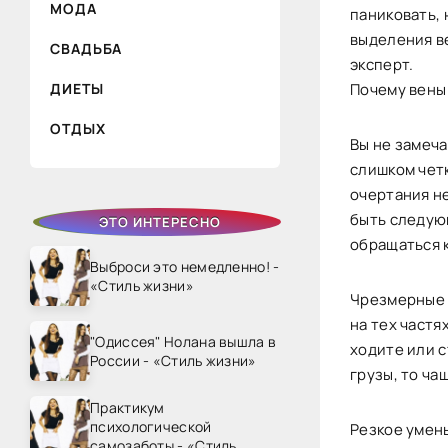
МОДА
паниковать,
выделения ве
СВАДЬБА
эксперт.
ДИЕТЫ
Почему вены
ОТДЫХ
Вы не замеча
слишком четк
очертания н
быть следующ
ЭТО ИНТЕРЕСНО
обращаться к
Выброси это немедленно! -
«Стиль жизни»
Чрезмерные ф
на тех част
"Одиссея" Нолана вышла в
ходите или 
России - «Стиль жизни»
грузы, то ча
Практикум
психологической
Резкое умен
самозаботы - «Стиль