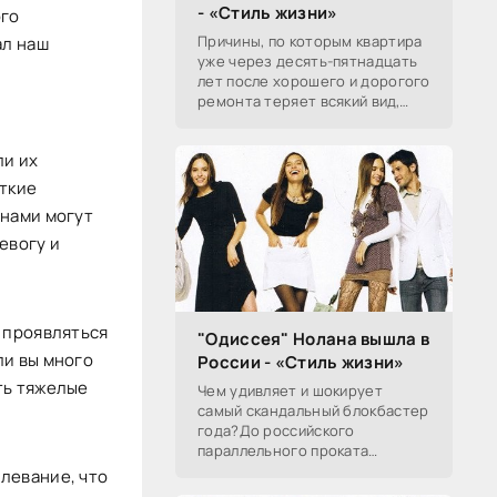
- «Стиль жизни»
ого
Причины, по которым квартира
ал наш
уже через десять-пятнадцать
лет после хорошего и дорогого
ремонта теряет всякий вид,
хорошо известны, с частью из
них хозяин может совладать,
ли их
чтобы сохранить
еткие
инами могут
евогу и
 проявляться
"Одиссея" Нолана вышла в
ли вы много
России - «Стиль жизни»
ть тяжелые
Чем удивляет и шокирует
самый скандальный блокбастер
года?До российского
параллельного проката
наконец-то добралась
левание, что
«Одиссея» Кристофера Нолана,