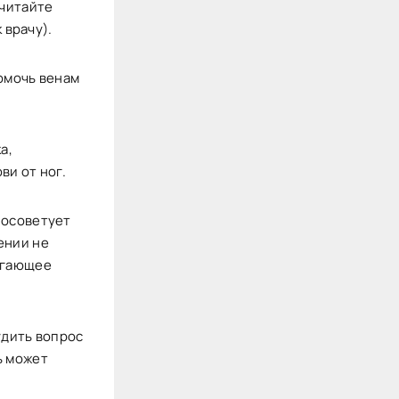
(читайте
 врачу).
омочь венам
а,
ви от ног.
посоветует
ении не
огающее
удить вопрос
ь может