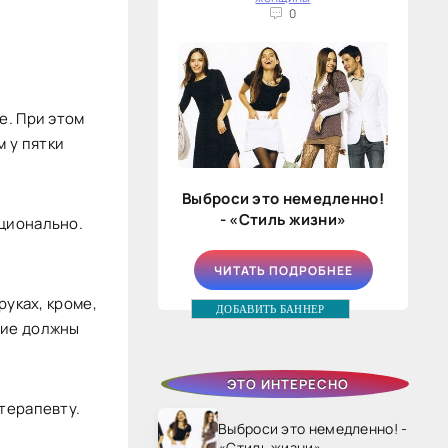
0
е. При этом
 у пятки
Выброси это немедленно!
- «Стиль жизни»
ационально.
ЧИТАТЬ ПОДРОБНЕЕ
руках, кроме,
ДОБАВИТЬ БАННЕР
ние должны
ЭТО ИНТЕРЕСНО
 терапевту.
Выброси это немедленно! -
«Стиль жизни»