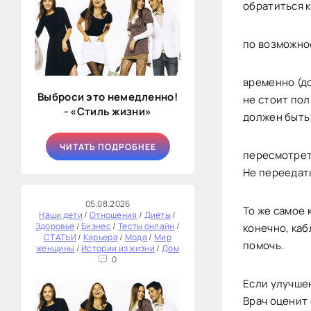
обратиться к
по возможно
временно (до
Выброси это немедленно!
не стоит по
- «Стиль жизни»
должен быть
ЧИТАТЬ ПОДРОБНЕЕ
пересмотрет
Не переедать
05.08.2026
То же самое 
Наши дети
/
Отношения
/
Диеты
/
Здоровье
/
Бизнес
/
Тесты онлайн
/
конечно, ка
СТАТЬИ
/
Карьера
/
Мода
/
Мир
помочь.
женщины
/
Истории из жизни
/
Дом
0
Если улучшен
Врач оценит