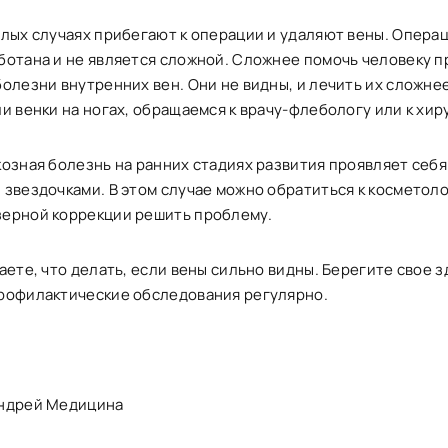
лых случаях прибегают к операции и удаляют вены. Операц
ботана и не является сложной. Сложнее помочь человеку п
олезни внутренних вен. Они не видны, и лечить их сложнее
и венки на ногах, обращаемся к врачу-флебологу или к хир
озная болезнь на ранних стадиях развития проявляет себя
звездочками. В этом случае можно обратиться к косметоло
ерной коррекции решить проблему.
аете, что делать, если вены сильно видны. Берегите свое з
рофилактические обследования регулярно.
ндрей Медицина