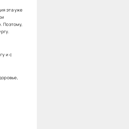
ия эта уже
ри
. Поэтому,
ургу.
гу и с
доровье,