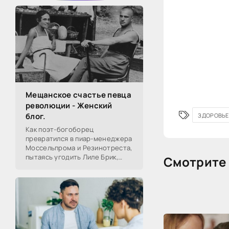
Мещанское счастье певца
революции - Женский
блог.
ЗДОРОВЬЕ
Как поэт-богоборец
превратился в пиар-менеджера
Моссельпрома и Резинотреста,
пытаясь угодить Лиле Брик,
Смотрите 
зачем Ахматова желала ему
смерти в 1917-м, почему он стал
советским буржуа, а не вторым