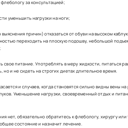
 флебологу за консультацией;
сти уменьшить нагрузки на ноги;
 выяснения причин) отказаться от обуви на высоком каблук
лностью переходить на плоскую подошву, небольшой подъем
;
ь свое питание. Употреблять в меру жидкости, питаться р
, но и не сидеть на строгих диетах длительное время.
касается и случаев, когда становятся сильно видны вены на 
блуков. Уменьшение нагрузки, своевременный отдых и пита
ия нет, обязательно обратитесь к флебологу, хирургу или
 общее состояние и назначит лечение.