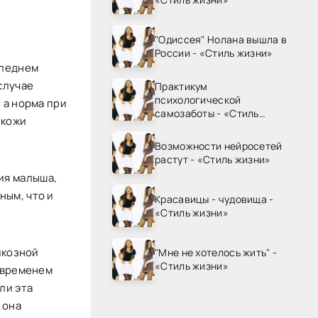
"Одиссея" Нолана вышла в
России - «Стиль жизни»
следнем
случае
Практикум
психологической
 а норма при
самозаботы - «Стиль
 кожи
жизни»
Возможности нейросетей
растут - «Стиль жизни»
ия малыша,
ным, что и
Красавицы - чудовища -
«Стиль жизни»
икозной
"Мне не хотелось жить" -
«Стиль жизни»
о временем
ли эта
 она