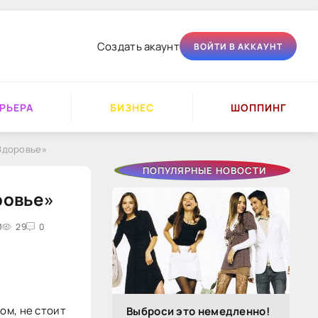
Создать акаунт
ВОЙТИ В АККАУНТ
РЬЕРА
БИЗНЕС
ШОППИНГ
«Здоровье»
ПОПУЛЯРНЫЕ НОВОСТИ
ровье»
И
29
0
ом, не стоит
Выброси это немедленно!