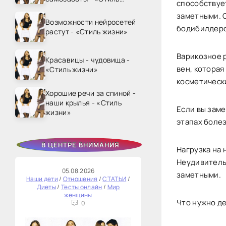
способствует
жизни»
заметными. 
Возможности нейросетей
бодибилдеро
растут - «Стиль жизни»
Варикозное 
Красавицы - чудовища -
вен, которая
«Стиль жизни»
косметическ
Хорошие речи за спиной -
наши крылья - «Стиль
Если вы заме
жизни»
этапах боле
В ЦЕНТРЕ ВНИМАНИЯ
Нагрузка на 
Неудивительн
05.08.2026
заметными.
Наши дети
/
Отношения
/
СТАТЬИ
/
Диеты
/
Тесты онлайн
/
Мир
женщины
Что нужно де
0