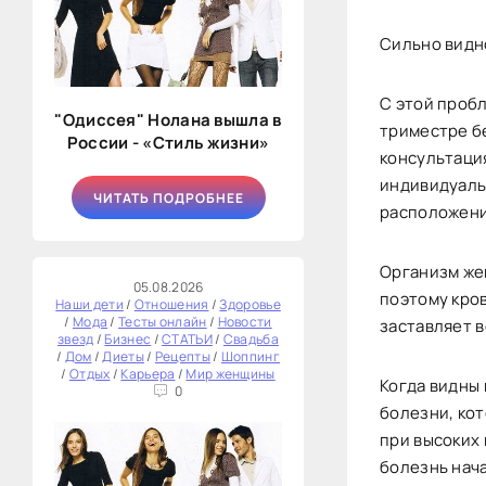
Сильно видн
С этой проб
"Одиссея" Нолана вышла в
триместре б
России - «Стиль жизни»
консультация
индивидуаль
ЧИТАТЬ ПОДРОБНЕЕ
расположени
Организм же
05.08.2026
поэтому кро
Наши дети
/
Отношения
/
Здоровье
/
Мода
/
Тесты онлайн
/
Новости
заставляет 
звезд
/
Бизнес
/
СТАТЬИ
/
Свадьба
/
Дом
/
Диеты
/
Рецепты
/
Шоппинг
/
Отдых
/
Карьера
/
Мир женщины
Когда видны 
0
болезни, кот
при высоких 
болезнь нача