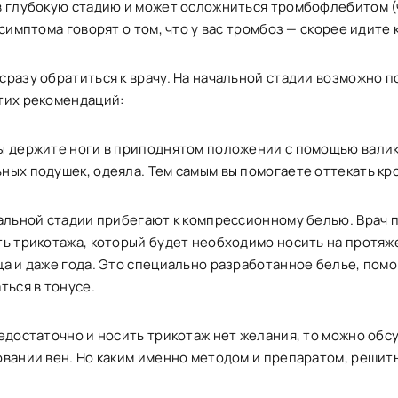
в глубокую стадию и может осложниться тромбофлебитом 
 симптома говорят о том, что у вас тромбоз — скорее идите к
разу обратиться к врачу. На начальной стадии возможно п
тих рекомендаций:
ы держите ноги в приподнятом положении с помощью валик
ых подушек, одеяла. Тем самым вы помогаете оттекать кро
чальной стадии прибегают к компрессионному белью. Врач 
ть трикотажа, который будет необходимо носить на протяж
ца и даже года. Это специально разработанное белье, пом
ться в тонусе.
едостаточно и носить трикотаж нет желания, то можно обс
овании вен. Но каким именно методом и препаратом, решит