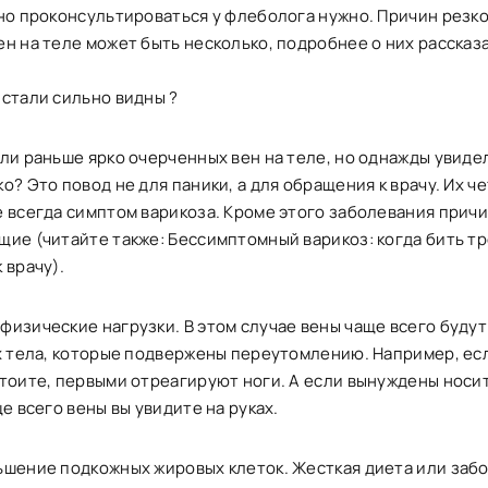
 но проконсультироваться у флеболога нужно. Причин резк
н на теле может быть несколько, подробнее о них рассказ
 стали сильно видны ?
ли раньше ярко очерченных вен на теле, но однажды увиде
о? Это повод не для паники, а для обращения к врачу. Их ч
е всегда симптом варикоза. Кроме этого заболевания прич
ие (читайте также: Бессимптомный варикоз: когда бить тр
 врачу).
изические нагрузки. В этом случае вены чаще всего будут
ях тела, которые подвержены переутомлению. Например, ес
стоите, первыми отреагируют ноги. А если вынуждены носи
ще всего вены вы увидите на руках.
ьшение подкожных жировых клеток. Жесткая диета или забо