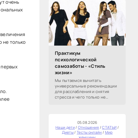
ут очень
заставившая весь мир спорить
иональных
об античности экранизации
увеличения
о не только
Практикум
психологической
самозаботы - «Стиль
а первых
жизни»
Мы пытаемся вычитать
универсальные рекомендации
ло.
для расслабления и снятия
стресса и чего только не
олее
перепробовали. А
эмоциональное истощение со
временем возвращается.
Берите на вооружение эту
05.08.2026
статью:
Наши дети
/
Отношения
/
СТАТЬИ
/
Диеты
/
Тесты онлайн
/
Мир
женщины