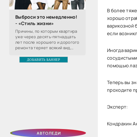
В более тяже
Выброси это немедленно!
хорошо отра
- «Стиль жизни»
варикозной б
Причины, по которым квартира
если возникл
уже через десять-пятнадцать
лет после хорошего и дорогого
ремонта теряет всякий вид,
Иногда варик
хорошо известны, с частью из
сосудистыми 
них хозяин может совладать,
ДОБАВИТЬ БАННЕР
чтобы сохранить
помощью лаз
Теперь вы зн
проходите п
Эксперт:
Кондрахин А
АВТОЛЕДИ