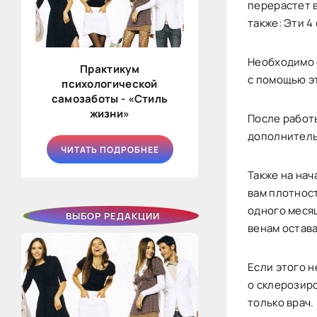
перерастет 
также: Эти 4
Необходимо с
Практикум
с помощью э
психологической
самозаботы - «Стиль
жизни»
После работ
дополнительн
ЧИТАТЬ ПОДРОБНЕЕ
Также на на
вам плотнос
одного меся
ВЫБОР РЕДАКЦИИ
венам остава
Если этого н
о склерозир
только врач.