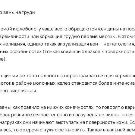
о вены на груди
лемой к флебологу чаще всего обращаются женщины на по
еременности или кормящие грудью первые месяцы. В этом 
 нелишняя, однако такая визуализация вен — не патология,
ных особенностях (тонкая кожа или близкое к поверхности
е).
нщины и ее тело полностью перестраиваются для кормлен
воток в районе молочных желез становится более интенсив
вены выделяться.
вены, как правило на нижних конечностях, то говорят о вар
орая развивается постепенно и сразу вены не видны, но с
нагрузках они начинают выступать на поверхность кожи. Ес
лась, то ее срочно нужно остановить. Так как в дальнейшем