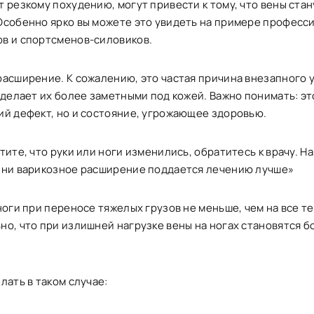
 резкому похудению, могут привести к тому, что вены стан
Особенно ярко вы можете это увидеть на примере професс
в и спортсменов-силовиков.
расширение. К сожалению, это частая причина внезапного 
 делает их более заметными под кожей. Важно понимать: эт
ий дефект, но и состояние, угрожающее здоровью.
тите, что руки или ноги изменились, обратитесь к врачу. Н
зни варикозное расширение поддается лечению лучше»
ноги при переносе тяжелых грузов не меньше, чем на все те
о, что при излишней нагрузке вены на ногах становятся б
лать в таком случае: