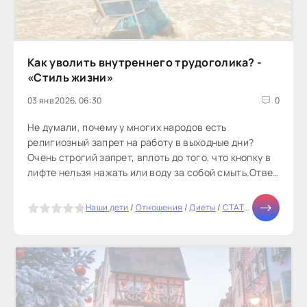
Как уволить внутреннего трудоголика? -
«Стиль жизни»
03 янв 2026, 06:30
0
Не думали, почему у многих народов есть
религиозный запрет на работу в выходные дни?
Очень строгий запрет, вплоть до того, что кнопку в
лифте нельзя нажать или воду за собой смыть.Ответ
прост: чтобы не пришло...
5
Наши дети
/
Отношения
/
Диеты
/
СТАТЬИ
/
Отдых
/
Зд