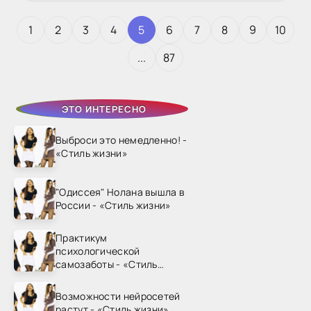
1
2
3
4
5
6
7
8
9
10
...
87
ЭТО ИНТЕРЕСНО
Выброси это немедленно! -
«Стиль жизни»
"Одиссея" Нолана вышла в
России - «Стиль жизни»
Практикум
психологической
самозаботы - «Стиль
жизни»
Возможности нейросетей
растут - «Стиль жизни»