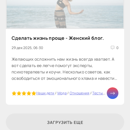
Сделать жизнь проще - Женский блог.
29 дек 2025, 06:30
0
Желающих осложнить нам жизнь всегда хватает. А
вот сделать ее легче помогут эксперты,
психотерапевты и коучи. Несколько советов, как
освободиться от эмоционального хлама и навести
порядок в доме и в мыслях.Отношения...
5
Наши дети
/
Мода
/
Отношения
/
Тесты онлайн
/
Здоро
ЗАГРУЗИТЬ ЕЩЕ