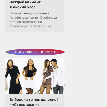
Чуждый алимент -
Женский блог.
Пять лет назад уроженка
Челябинска Ксения Стебакова
родила первенца, но
отношения с его отцом не
сложились — расстались уже
через два года. Тогда она на
слово поверила бывшему
избраннику, который
ПОПУЛЯРНЫЕ НОВОСТИ
Выброси это немедленно!
- «Стиль жизни»