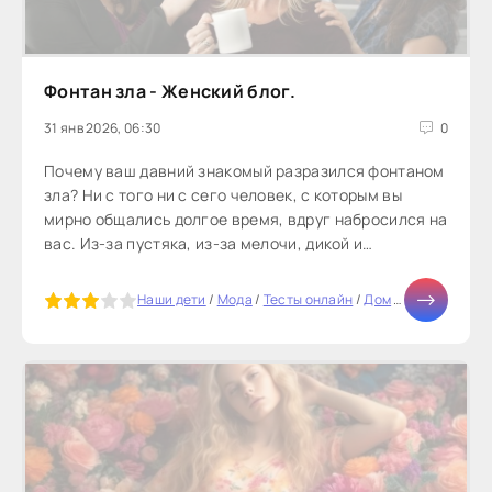
Фонтан зла - Женский блог.
31 янв 2026, 06:30
0
Почему ваш давний знакомый разразился фонтаном
зла? Ни с того ни с сего человек, с которым вы
мирно общались долгое время, вдруг набросился на
вас. Из-за пустяка, из-за мелочи, дикой и
неожиданной.Я помню, как один человек, с которым
в юности я общалась по-дружески, который
5
Наши дети
/
Мода
/
Тесты онлайн
/
Дом
/
Здоровье
/
Го
посещал мой дом, вдруг