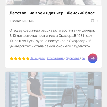
Детство - не время для игр - Женский блог.
10 фев 2026, 06:30
0
Отец вундеркинда рассказал о воспитании дочери.
В 10 лет девочка поступила в Оксфорд.В 1981 году
10-летняя Рут Лоуренс поступила в Оксфордский
университет и стала самой юной его студенткой.
Девочка была увлечена...
5
Наши дети
/
Отношения
/
Здоровье
/
Бизнес
/
СТАТЬИ