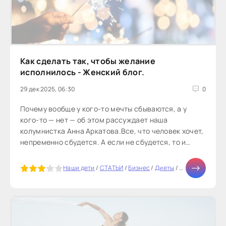
Как сделать так, чтобы желание
исполнилось - Женский блог.
29 дек 2025, 06:30
0
Почему вообще у кого-то мечты сбываются, а у
кого-то — нет — об этом рассуждает наша
колумнистка Анна Аркатова.Все, что человек хочет,
непременно сбудется. А если не сбудется, то и
желания не было, а...
5
Наши дети
/
СТАТЬИ
/
Бизнес
/
Диеты
/
Тесты онлайн
/