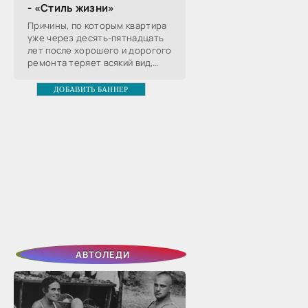
- «Стиль жизни»
Причины, по которым квартира
уже через десять-пятнадцать
лет после хорошего и дорогого
ремонта теряет всякий вид,
хорошо известны, с частью из
них хозяин может совладать,
ДОБАВИТЬ БАННЕР
чтобы сохранить
АВТОЛЕДИ