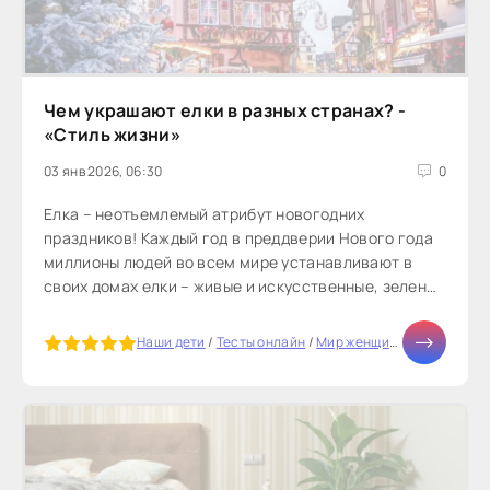
Чем украшают елки в разных странах? -
«Стиль жизни»
03 янв 2026, 06:30
0
Елка – неотъемлемый атрибут новогодних
праздников! Каждый год в преддверии Нового года
миллионы людей во всем мире устанавливают в
своих домах елки – живые и искусственные, зеленые
и разноцветные… Неизменным остается...
5
Наши дети
/
Тесты онлайн
/
Мир женщины
/
Дом
/
Отно