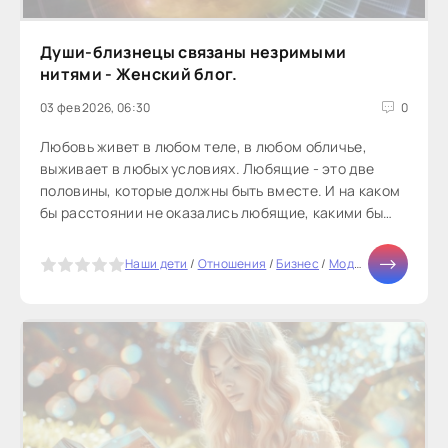
Души-близнецы связаны незримыми
нитями - Женский блог.
03 фев 2026, 06:30
0
Любовь живет в любом теле, в любом обличье,
выживает в любых условиях. Любящие - это две
половины, которые должны быть вместе. И на каком
бы расстоянии не оказались любящие, какими бы
разными они ни были, -...
5
Наши дети
/
Отношения
/
Бизнес
/
Мода
/
Дом
/
Тесты 