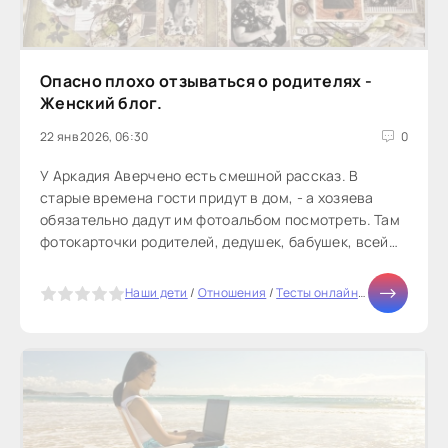
Опасно плохо отзываться о родителях -
Женский блог.
22 янв 2026, 06:30
0
У Аркадия Аверчено есть смешной рассказ. В
старые времена гости придут в дом, - а хозяева
обязательно дадут им фотоальбом посмотреть. Там
фотокарточки родителей, дедушек, бабушек, всей
родни. И гость в ожидании...
5
Наши дети
/
Отношения
/
Тесты онлайн
/
Здоровье
/
М