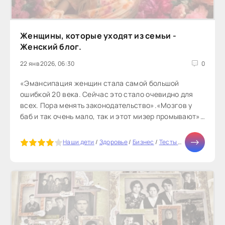
Женщины, которые уходят из семьи -
Женский блог.
22 янв 2026, 06:30
0
«Эмансипация женщин стала самой большой
ошибкой 20 века. Сейчас это стало очевидно для
всех. Пора менять законодательство».«Мозгов у
баб и так очень мало, так и этот мизер промывают».
Однако есть...
5
Наши дети
/
Здоровье
/
Бизнес
/
Тесты онлайн
/
Отнош