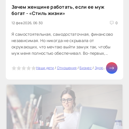
Зачем женщине работать, если ее муж
богат - «Стиль жизни»
12 фев 2026, 06:30
0
Я самостоятельная, самодостаточная, финансово
независимая. Но никогда не скрывала от
окружающих, что мечтаю выйти замуж так, чтобы
муж меня полностью обеспечивал. Во-первых,
потому что считаю, что мужчина ― добытчик...
5
Наши дети
/
Отношения
/
Бизнес
/
Здоровье
/
Тесты о