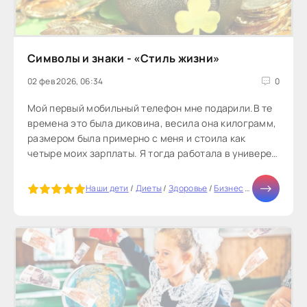
Символы и знаки - «Стиль жизни»
02 фев 2026, 06:34
0
Мой первый мобильный телефон мне подарили.В те
времена это была диковина, весила она килограмм,
размером была примерно с меня и стоила как
четыре моих зарплаты. Я тогда работала в универе,
т.е. мои жизненные успехи...
5
Наши дети
/
Диеты
/
Здоровье
/
Бизнес
/
Тесты онлайн