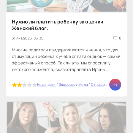
Нужно ли платить ребенку за оценки -
Женский блог.
31 янв 2026, 06:30
0
Многие родители придерживаются мнения, что для
стимуляции ребенка к учебе оплата оценок — самый
эффективный способ. Так ли это, мы спросили у
детского психолога, сказкотерапевта Ирины
Прокофьевой.Важная...
5
Наши дети
/
Здоровье
/
Мода
/
Отношения
/
Дом
/
Дие