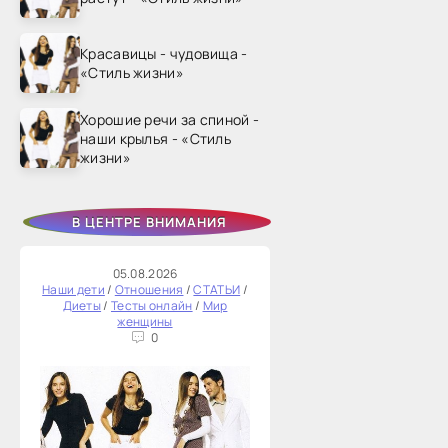
Красавицы - чудовища -
«Стиль жизни»
Хорошие речи за спиной -
наши крылья - «Стиль
жизни»
В ЦЕНТРЕ ВНИМАНИЯ
05.08.2026
Наши дети
/
Отношения
/
СТАТЬИ
/
Диеты
/
Тесты онлайн
/
Мир
женщины
0