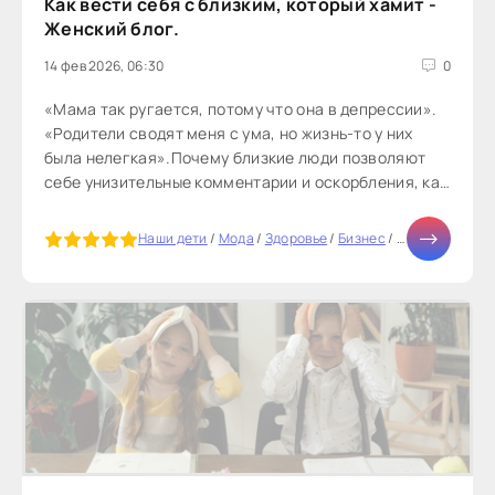
Как вести себя с близким, который хамит -
Женский блог.
14 фев 2026, 06:30
0
«Мама так ругается, потому что она в депрессии».
«Родители сводят меня с ума, но жизнь-то у них
была нелегкая».Почему близкие люди позволяют
себе унизительные комментарии и оскорбления, как
перестать...
5
Наши дети
/
Мода
/
Здоровье
/
Бизнес
/
Тесты онлайн