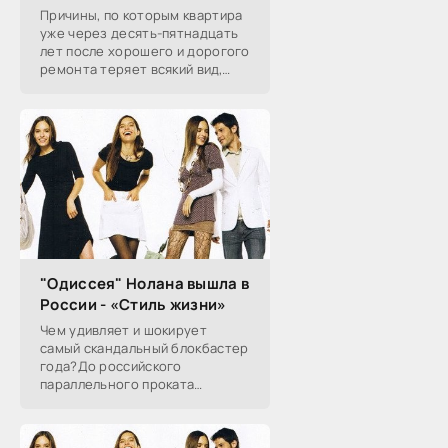
Причины, по которым квартира
уже через десять-пятнадцать
лет после хорошего и дорогого
ремонта теряет всякий вид,
хорошо известны, с частью из
них хозяин может совладать,
чтобы сохранить
"Одиссея" Нолана вышла в
России - «Стиль жизни»
Чем удивляет и шокирует
самый скандальный блокбастер
года?До российского
параллельного проката
наконец-то добралась
«Одиссея» Кристофера Нолана,
заставившая весь мир спорить