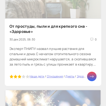
От простуды, пыли и для крепкого сна -
«Здоровье»
30 дек 2025, 06:30
0
Эксперт ПНИПУ назвал лучшие растения для
спальни и дома.С началом отопительного сезона
домашний микроклимат нарушается, а скопившаяся
за лето пыль и грязь с улицы проникает в квартиру.
Поддерживать здоровье...
5
Наши дети
/
Отношения
/
Диеты
/
Здоровье
/
Дом
/
Тес