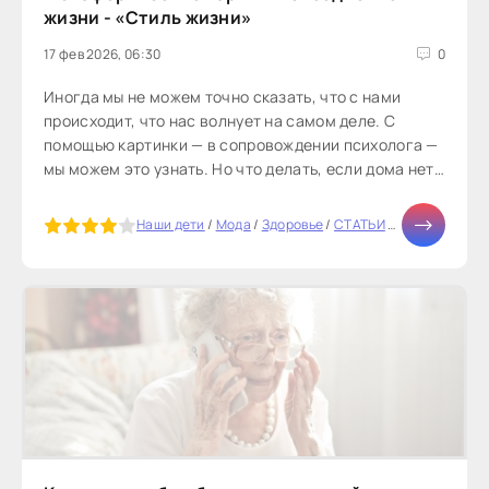
жизни - «Стиль жизни»
17 фев 2026, 06:30
0
Иногда мы не можем точно сказать, что с нами
происходит, что нас волнует на самом деле. С
помощью картинки — в сопровождении психолога —
мы можем это узнать. Но что делать, если дома нет
метафорических карт, а психолога...
5
Наши дети
/
Мода
/
Здоровье
/
СТАТЬИ
/
Бизнес
/
Тест