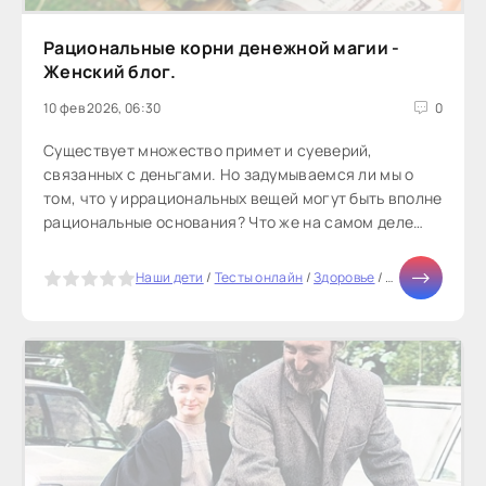
Рациональные корни денежной магии -
Женский блог.
10 фев 2026, 06:30
0
Существует множество примет и суеверий,
связанных с деньгами. Но задумываемся ли мы о
том, что у иррациональных вещей могут быть вполне
рациональные основания? Что же на самом деле
стоит за такой «магией»?«Деньги...
5
Наши дети
/
Тесты онлайн
/
Здоровье
/
Отношения
/
С