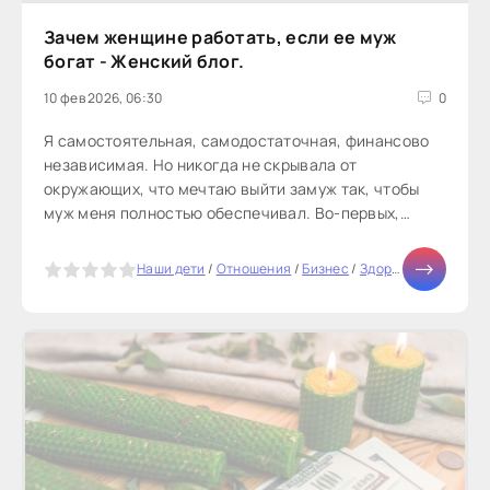
Зачем женщине работать, если ее муж
богат - Женский блог.
10 фев 2026, 06:30
0
Я самостоятельная, самодостаточная, финансово
независимая. Но никогда не скрывала от
окружающих, что мечтаю выйти замуж так, чтобы
муж меня полностью обеспечивал. Во-первых,
потому что считаю, что мужчина ―...
5
Наши дети
/
Отношения
/
Бизнес
/
Здоровье
/
Тесты о