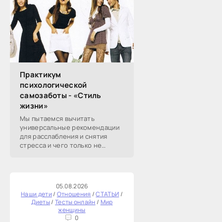
об античности экранизации
Практикум
психологической
самозаботы - «Стиль
жизни»
Мы пытаемся вычитать
универсальные рекомендации
для расслабления и снятия
стресса и чего только не
перепробовали. А
эмоциональное истощение со
временем возвращается.
Берите на вооружение эту
05.08.2026
статью:
Наши дети
/
Отношения
/
СТАТЬИ
/
Диеты
/
Тесты онлайн
/
Мир
женщины
0