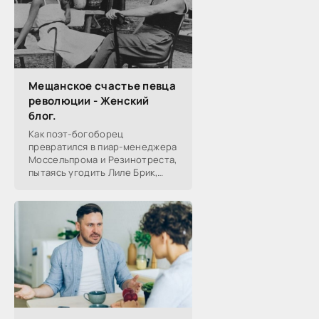
Мещанское счастье певца
революции - Женский
блог.
Как поэт-богоборец
превратился в пиар-менеджера
Моссельпрома и Резинотреста,
пытаясь угодить Лиле Брик,
зачем Ахматова желала ему
смерти в 1917-м, почему он стал
советским буржуа, а не вторым