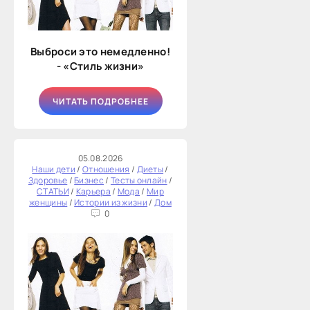
Выброси это немедленно!
- «Стиль жизни»
ЧИТАТЬ ПОДРОБНЕЕ
05.08.2026
Наши дети
/
Отношения
/
Диеты
/
Здоровье
/
Бизнес
/
Тесты онлайн
/
СТАТЬИ
/
Карьера
/
Мода
/
Мир
женщины
/
Истории из жизни
/
Дом
0