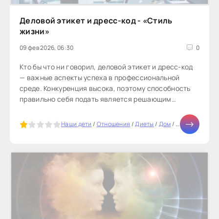
Деловой этикет и дресс-код - «Стиль
жизни»
09 фев 2026, 06:30
0
Кто бы что ни говорил, деловой этикет и дресс-код
— важные аспекты успеха в профессиональной
среде. Конкуренция высока, поэтому способность
правильно себя подать является решающим
фактором. Предприниматель, сооснователь...
5
Наши дети
/
Отношения
/
Диеты
/
Дом
/
Бизнес
/
Тесты