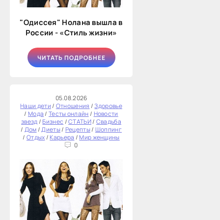
"Одиссея" Нолана вышла в
России - «Стиль жизни»
ЧИТАТЬ ПОДРОБНЕЕ
05.08.2026
Наши дети
/
Отношения
/
Здоровье
/
Мода
/
Тесты онлайн
/
Новости
звезд
/
Бизнес
/
СТАТЬИ
/
Свадьба
/
Дом
/
Диеты
/
Рецепты
/
Шоппинг
/
Отдых
/
Карьера
/
Мир женщины
0